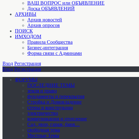
ВАШ ВОПРОС или ОБЪЯВЛЕНИЕ
Доска ОБЪЯВЛЕНИЙ
АРХИВЫ
Архив новостей
Архив опросов
ПОИСК
ИМХОДОМ
Правила Сообщества
Бизнес-интеграция
Форма связи с Админами
Вход
Регистрация
Вход
Регистрация
ФОРУМЫ
ПОСЛЕДНИЕ ТЕМЫ
земля и право
фундаменты и перекрытия
Стройка и Домовладение
стены и конструкции
электричество
коммуникации и отопление
Cад, двор, гараж, баня…
свободная тема
Местные Темы