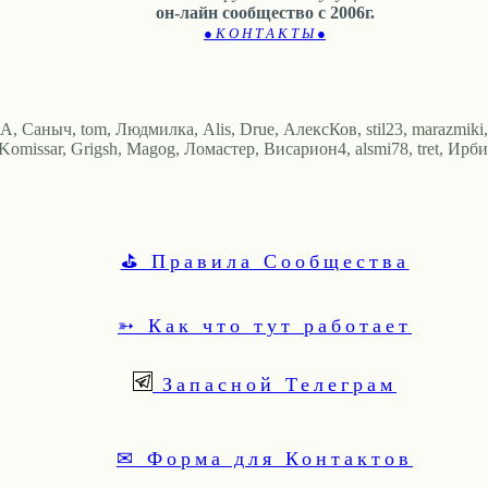
он-лайн сообщество с 2006г.
● К О Н Т А К Т Ы ●
 Саныч, tom, Людмилка, Alis, Drue, АлексКов, stil23, marazmiki, Sp
Komissar, Grigsh, Magog, Ломастер, Висариoн4, alsmi78, tret, Ирби
⛳ Правила Сообщества
➳ Как что тут работает
Запасной Телеграм
✉ Форма для Контактов