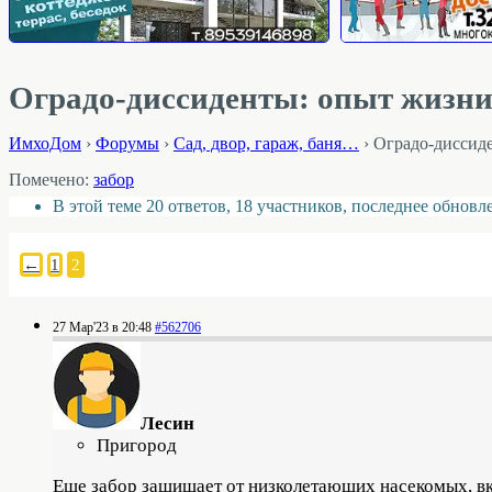
Оградо-диссиденты: опыт жизни 
ИмхоДом
›
Форумы
›
Cад, двор, гараж, баня…
›
Оградо-диссиде
Помечено:
забор
В этой теме 20 ответов, 18 участников, последнее обнов
←
1
2
27 Мар'23 в 20:48
#562706
Лесин
Пригород
Еще забор защищает от низколетающих насекомых, вк