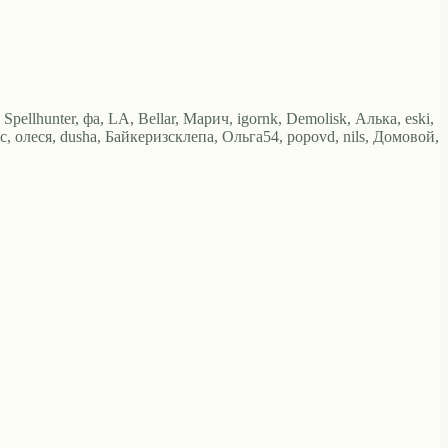
ellhunter, фа, LA, Bellar, Марич, igornk, Demolisk, Алька, eski,
с, олеся, dusha, Байкеризсклепа, Ольга54, popovd, nils, Домовой,