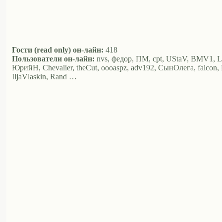
Гости (read only) он-лайн:
418
Пользователи он-лайн:
nvs, федор, ПМ, cpt, UStaV, BMV1, LA,
ЮрийН, Chevalier, theCut, oooaspz, adv192, СынОлега, falcon, 
IljaVlaskin, Rand …