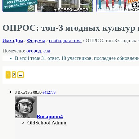
ОПРОС: топ-3 ягодных культур 
ИмхоДом
›
Форумы
›
свободная тема
›
ОПРОС: топ-3 ягодных к
Помечено:
огород
,
сад
В этой теме 31 ответ, 18 участников, последнее обновлен
1
2
→
3 Июл'19 в 08:30
#412778
Висариoн4
OldSchool Admin