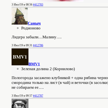
3 Июл'19 в 08:56
#412783
Саныч
Родионово
Лидера забыли…Малину….
3 Июл'19 в 09:31
#412786
BMV1
Зеленая долина 2 (Корнилово)
Пологорода засажено клубникой + одна рябина черн
смородина только на лист (в чай) и веточки (в засолки
не собираем ее….
3 Июл'19 в 09:57
#412787