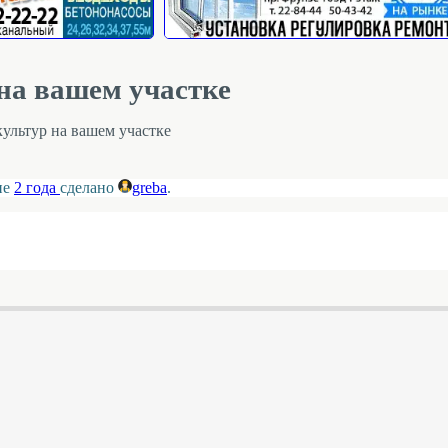
на вашем участке
ультур на вашем участке
ие
2 года
сделано
greba
.