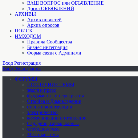
ВАШ ВОПРОС или ОБЪЯВЛЕНИЕ
Доска ОБЪЯВЛЕНИЙ
АРХИВЫ
Архив новостей
Архив опросов
ПОИСК
ИМХОДОМ
Правила Сообщества
Бизнес-интеграция
Форма связи с Админами
Вход
Регистрация
Вход
Регистрация
ФОРУМЫ
ПОСЛЕДНИЕ ТЕМЫ
земля и право
фундаменты и перекрытия
Стройка и Домовладение
стены и конструкции
электричество
коммуникации и отопление
Cад, двор, гараж, баня…
свободная тема
Местные Темы