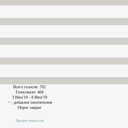
Всего голосов: 702
Голосовало: 404
3 Июл'19
-
8 Июл'19
- добавлен посетителем
*
Опрос закрыт
Архив опросов