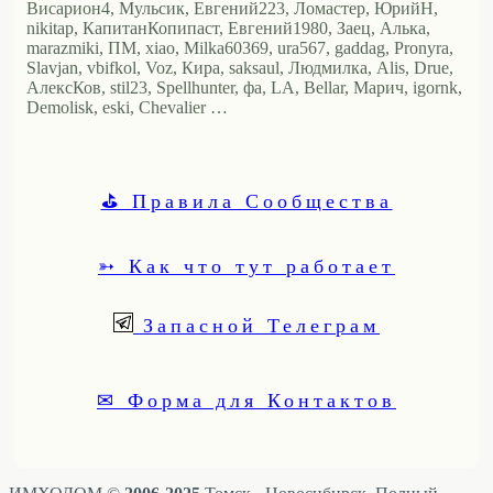
Висариoн4, Мульсик, Евгений223, Ломастер, ЮрийН,
nikitap, КапитанКопипаст, Евгений1980, Заец, Алька,
marazmiki, ПМ, xiao, Milka60369, ura567, gaddag, Pronyra,
Slavjan, vbifkol, Voz, Кира, saksaul, Людмилка, Alis, Drue,
АлексКов, stil23, Spellhunter, фа, LA, Bellar, Марич, igornk,
Demolisk, eski, Chevalier …
⛳ Правила Сообщества
➳ Как что тут работает
Запасной Телеграм
✉ Форма для Контактов