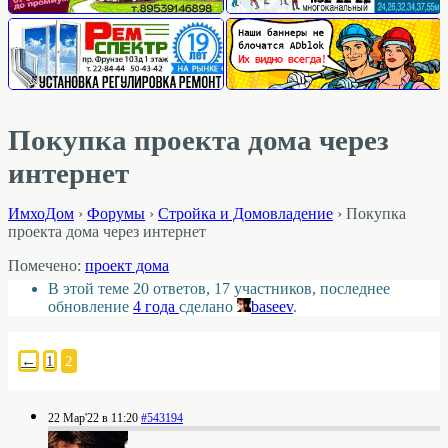
Покупка проекта дома через
интернет
ИмхоДом
›
Форумы
›
Стройка и Домовладение
›
Покупка
проекта дома через интернет
Помечено:
проект дома
В этой теме 20 ответов, 17 участников, последнее
обновление
4 года
сделано
baseev
.
←
1
2
22 Мар'22 в 11:20
#543194