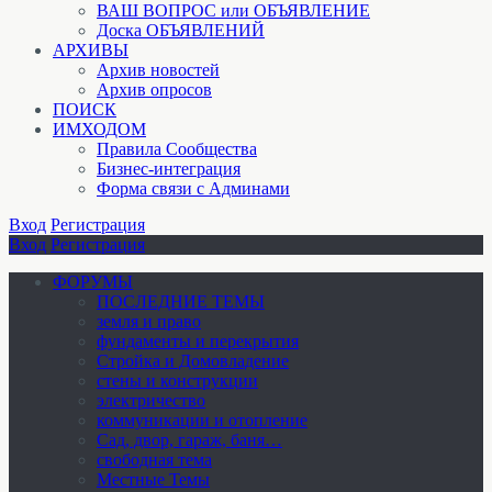
ВАШ ВОПРОС или ОБЪЯВЛЕНИЕ
Доска ОБЪЯВЛЕНИЙ
АРХИВЫ
Архив новостей
Архив опросов
ПОИСК
ИМХОДОМ
Правила Сообщества
Бизнес-интеграция
Форма связи с Админами
Вход
Регистрация
Вход
Регистрация
ФОРУМЫ
ПОСЛЕДНИЕ ТЕМЫ
земля и право
фундаменты и перекрытия
Стройка и Домовладение
стены и конструкции
электричество
коммуникации и отопление
Cад, двор, гараж, баня…
свободная тема
Местные Темы