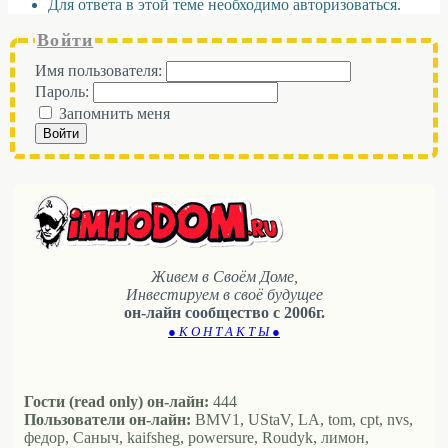
Для ответа в этой теме необходимо авторизоваться.
Войти
Имя пользователя:
Пароль:
Запомнить меня
Войти
Живем в Своём Доме,
Инвестируем в своё будущее
он-лайн сообщество с 2006г.
● К О Н Т А К Т Ы ●
Гости (read only) он-лайн:
444
Пользователи он-лайн:
BMV1, UStaV, LA, tom, cpt, nvs,
федор, Саныч, kaifsheg, powersure, Roudyk, лимон,