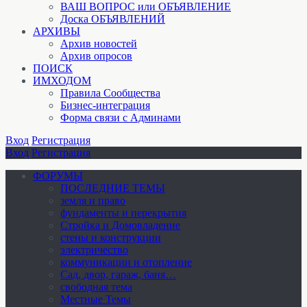
ВАШ ВОПРОС или ОБЪЯВЛЕНИЕ
Доска ОБЪЯВЛЕНИЙ
АРХИВЫ
Архив новостей
Архив опросов
ПОИСК
ИМХОДОМ
Правила Сообщества
Бизнес-интеграция
Форма связи с Админами
Вход
Регистрация
Вход
Регистрация
ФОРУМЫ
ПОСЛЕДНИЕ ТЕМЫ
земля и право
фундаменты и перекрытия
Стройка и Домовладение
стены и конструкции
электричество
коммуникации и отопление
Cад, двор, гараж, баня…
свободная тема
Местные Темы