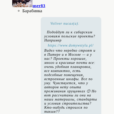
user83
Барабинка
Voliver писал(а):
Подойдут ли к сибирским
условиям польские проекты?
Например
https://www.domywstylu.pl/
Видел что нередко строят и
в Питере и в Москве — а у
нас? Проекты хорошие,
много и красивые почти все:
очень удобная планировка,
все компактно, есть
подсобные помещения,
встроенные шкафы. Все по
уму. Чувствуется, что у
авторов нету опыта
проживания хрущевках 🙂 Но
вот рассчитаны ли они на
наши материалы, стандарты
и условия строительства?
Кто-нибудь строился по
таким??