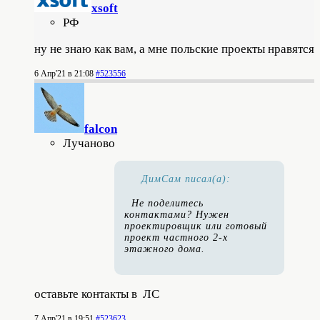
xsoft
РФ
ну не знаю как вам, а мне польские проекты нравятся
6 Апр'21 в 21:08
#523556
falcon
Лучаново
ДимСам писал(а):
Не поделитесь
контактами? Нужен
проектировщик или готовый
проект частного 2-х
этажного дома.
оставьте контакты в ЛС
7 Апр'21 в 19:51
#523623