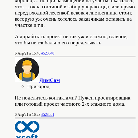
хорошо,… но при размещении на участке оказалось,
что…. окна гостиной в забор упераютцца, или прямо
перед входной лесенкой вековая лиственница стоит,
которую уж очень хотелось заказчикам оставить на
участке и т.д.
А доработать проект не так уж и сложно, главное,
что бы не глобально его переделывать.
6 Апр'21 в 15:46
#523548
ДимСам
Пригород
Не поделитесь контактами? Нужен проектировщик
или готовый проект частного 2-х этажного дома.
6 Апр'21 в 16:28
#523551