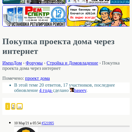
Покупка проекта дома через
интернет
ИмхоДом
›
Форумы
›
Стройка и Домовладение
›
Покупка
проекта дома через интернет
Помечено:
проект дома
В этой теме 20 ответов, 17 участников, последнее
обновление
4 года
сделано
baseev
.
1
2
→
10 Мар'21 в 05:54
#521995