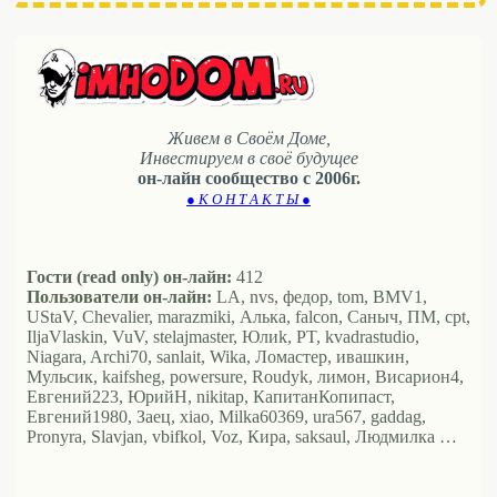
Живем в Своём Доме,
Инвестируем в своё будущее
он-лайн сообщество с 2006г.
● К О Н Т А К Т Ы ●
Гости (read only) он-лайн:
412
Пользователи он-лайн:
LA, nvs, федор, tom, BMV1,
UStaV, Chevalier, marazmiki, Алька, falcon, Саныч, ПМ, cpt,
IljaVlaskin, VuV, stelajmaster, Юлиk, PT, kvadrastudio,
Niagara, Archi70, sanlait, Wika, Ломастер, ивашкин,
Мульсик, kaifsheg, powersure, Roudyk, лимон, Висариoн4,
Евгений223, ЮрийН, nikitap, КапитанКопипаст,
Евгений1980, Заец, xiao, Milka60369, ura567, gaddag,
Pronyra, Slavjan, vbifkol, Voz, Кира, saksaul, Людмилка …