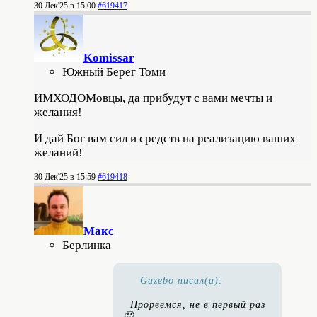
30 Дек'25 в 15:00
#619417
Komissar
Южный Берег Томи
ИМХОДОМовцы, да прибудут с вами мечты и
желания!
И дай Бог вам сил и средств на реализацию ваших
желаний!
30 Дек'25 в 15:59
#619418
Макс
Берлинка
Gazebo писал(а):
Прорвемся, не в первый раз
🙂