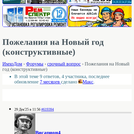
Пожелания на Новый год
(конструктивные)
ИмхоДом
›
Форумы
›
срочный вопрос
›
Пожелания на Новый
год (конструктивные)
В этой теме 9 ответов, 4 участника, последнее
обновление
7 месяцев
сделано
Макс
.
29 Дек'25 в 11:56
#619394
Висариoн4