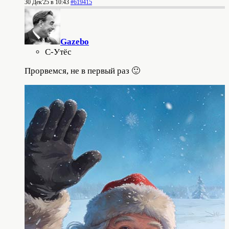
30 Дек'25 в 10:43
#619415
Gazebo
С-Утёс
Прорвемся, не в первый раз 🙂