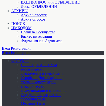
ВАШ ВОПРОС или ОБЪЯВЛЕНИЕ
Доска ОБЪЯВЛЕНИЙ
АРХИВЫ
Архив новостей
Архив опросов
ПОИСК
ИМХОДОМ
Правила Сообщества
Бизнес-интеграция
Форма связи с Админами
Вход
Регистрация
Вход
Регистрация
ФОРУМЫ
ПОСЛЕДНИЕ ТЕМЫ
земля и право
фундаменты и перекрытия
Стройка и Домовладение
стены и конструкции
электричество
коммуникации и отопление
Cад, двор, гараж, баня…
свободная тема
Местные Темы