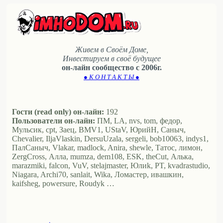
Живем в Своём Доме,
Инвестируем в своё будущее
он-лайн сообщество с 2006г.
● К О Н Т А К Т Ы ●
Гости (read only) он-лайн:
192
Пользователи он-лайн:
ПМ, LA, nvs, tom, федор,
Мульсик, cpt, Заец, BMV1, UStaV, ЮрийН, Саныч,
Chevalier, IljaVlaskin, DersuUzala, sergeli, bob10063, indys1,
ПалСаныч, Vlakar, madlock, Anira, shewle, Татос, лимон,
ZergCross, Алла, mumza, dem108, ESK, theCut, Алька,
marazmiki, falcon, VuV, stelajmaster, Юлиk, PT, kvadrastudio,
Niagara, Archi70, sanlait, Wika, Ломастер, ивашкин,
kaifsheg, powersure, Roudyk …