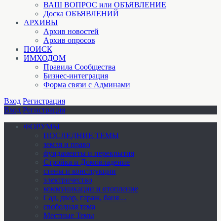
ВАШ ВОПРОС или ОБЪЯВЛЕНИЕ
Доска ОБЪЯВЛЕНИЙ
АРХИВЫ
Архив новостей
Архив опросов
ПОИСК
ИМХОДОМ
Правила Сообщества
Бизнес-интеграция
Форма связи с Админами
Вход
Регистрация
Вход
Регистрация
ФОРУМЫ
ПОСЛЕДНИЕ ТЕМЫ
земля и право
фундаменты и перекрытия
Стройка и Домовладение
стены и конструкции
электричество
коммуникации и отопление
Cад, двор, гараж, баня…
свободная тема
Местные Темы