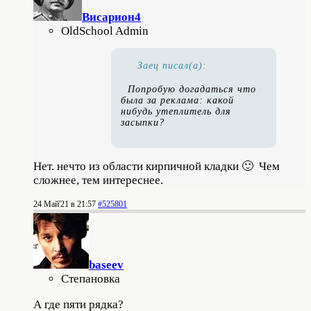
Висариoн4
OldSchool Admin
Заец писал(а):
Попробую догадаться что
была за реклама: какой
нибудь утеплитель для
засыпки?
Нет. нечто из области кирпичной кладки 🙂 Чем
сложнее, тем интереснее.
24 Май'21 в 21:57
#525801
baseev
Степановка
А где пяти рядка?