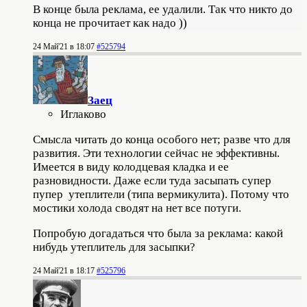
В конце была реклама, ее удалили. Так что никто до
конца не прочитает как надо ))
24 Май'21 в 18:07
#525794
Заец
Иглаково
Смысла читать до конца особого нет; разве что для
развития. Эти технологии сейчас не эффективны.
Имеется в виду колодцевая кладка и ее
разновидности. Даже если туда засыпать супер
пупер утеплители (типа вермикулита). Потому что
мостики холода сводят на нет все потуги.
Попробую догадаться что была за реклама: какой
нибудь утеплитель для засыпки?
24 Май'21 в 18:17
#525796