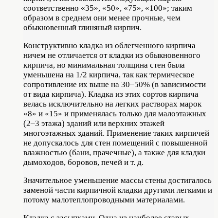
соответственно «35», «50», «75», «100»; таким
образом в среднем они менее прочные, чем
обыкновенный глиняный кирпич.
Конструктивно кладка из облегченного кирпича
ничем не отличается от кладки из обыкновенного
кирпича, но минимальная толщина стен была
уменьшена на 1/2 кирпича, так как термическое
сопротивление их выше на 30–50% (в зависимости
от вида кирпича). Кладка из этих сортов кирпича
велась исключительно на легких растворах марок
«8» и «15» и применялась только для малоэтажных
(2–3 этажа) зданий или верхних этажей
многоэтажных зданий. Применение таких кирпичей
не допускалось для стен помещений с повышенной
влажностью (бани, прачечные), а также для кладки
дымоходов, боровов, печей и т. д.
Значительное уменьшение массы стены достигалось
заменой части кирпичной кладки другими легкими и
потому малотеплопроводными материалами.
Кладка с засыпками. Одна из наиболее старых