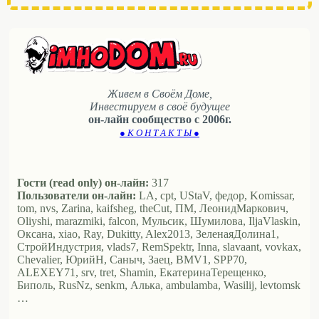
Живем в Своём Доме,
Инвестируем в своё будущее
он-лайн сообщество с 2006г.
● К О Н Т А К Т Ы ●
Гости (read only) он-лайн:
317
Пользователи он-лайн:
LA, cpt, UStaV, федор, Komissar,
tom, nvs, Zarina, kaifsheg, theCut, ПМ, ЛеонидМаркович,
Oliyshi, marazmiki, falcon, Мульсик, Шумилова, IljaVlaskin,
Оксана, xiao, Ray, Dukitty, Alex2013, ЗеленаяДолина1,
СтройИндустрия, vlads7, RemSpektr, Inna, slavaant, vovkax,
Chevalier, ЮрийН, Саныч, Заец, BMV1, SPP70,
ALEXEY71, srv, tret, Shamin, ЕкатеринаТерещенко,
Биполь, RusNz, senkm, Алька, ambulamba, Wasilij, levtomsk
…