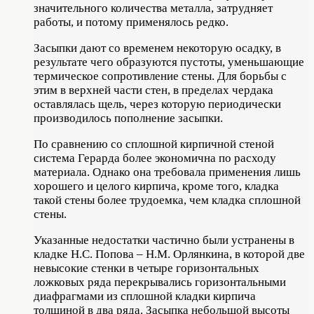
значительного количества металла, затрудняет
работы, и потому применялось редко.
Засыпки дают со временем некоторую осадку, в
результате чего образуются пустоты, уменьшающие
термическое сопротивление стены. Для борьбы с
этим в верхней части стен, в пределах чердака
оставлялась щель, через которую периодически
производилось пополнение засыпки.
По сравнению со сплошной кирпичной стеной
система Герарда более экономична по расходу
материала. Однако она требовала применения лишь
хорошего и целого кирпича, кроме того, кладка
такой стены более трудоемка, чем кладка сплошной
стены.
Указанные недостатки частично были устранены в
кладке Н.С. Попова – Н.М. Орлянкина, в которой две
невысокие стенки в четыре горизонтальных
ложковых ряда перекрывались горизонтальными
диафрагмами из сплошной кладки кирпича
толщиной в два ряда. Засыпка небольшой высоты