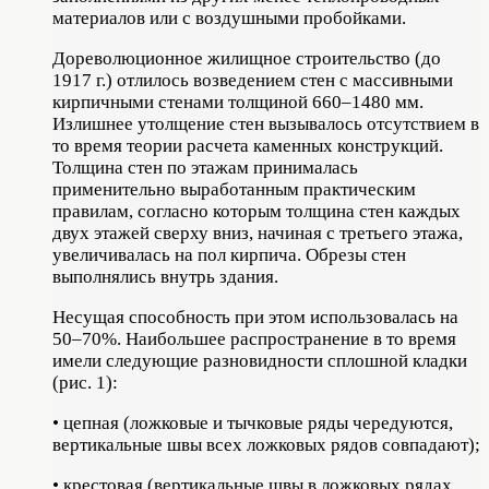
материалов или с воздушными пробойками.
Дореволюционное жилищное строительство (до
1917 г.) отлилось возведением стен с массивными
кирпичными стенами толщиной 660–1480 мм.
Излишнее утолщение стен вызывалось отсутствием в
то время теории расчета каменных конструкций.
Толщина стен по этажам принималась
применительно выработанным практическим
правилам, согласно которым толщина стен каждых
двух этажей сверху вниз, начиная с третьего этажа,
увеличивалась на пол кирпича. Обрезы стен
выполнялись внутрь здания.
Несущая способность при этом использовалась на
50–70%. Наибольшее распространение в то время
имели следующие разновидности сплошной кладки
(рис. 1):
• цепная (ложковые и тычковые ряды чередуются,
вертикальные швы всех ложковых рядов совпадают);
• крестовая (вертикальные швы в ложковых рядах