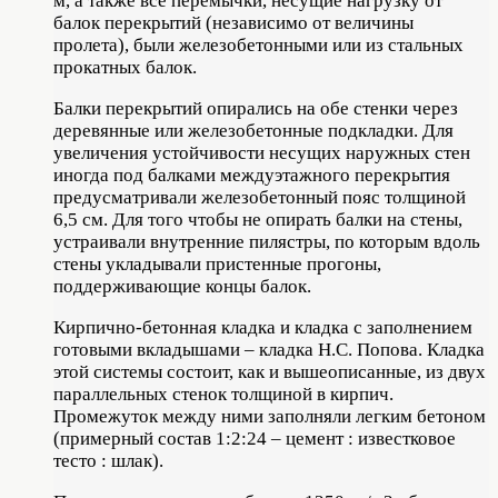
м, а также все перемычки, несущие нагрузку от
балок перекрытий (независимо от величины
пролета), были железобетонными или из стальных
прокатных балок.
Балки перекрытий опирались на обе стенки через
деревянные или железобетонные подкладки. Для
увеличения устойчивости несущих наружных стен
иногда под балками междуэтажного перекрытия
предусматривали железобетонный пояс толщиной
6,5 см. Для того чтобы не опирать балки на стены,
устраивали внутренние пилястры, по которым вдоль
стены укладывали пристенные прогоны,
поддерживающие концы балок.
Кирпично-бетонная кладка и кладка с заполнением
готовыми вкладышами – кладка Н.С. Попова. Кладка
этой системы состоит, как и вышеописанные, из двух
параллельных стенок толщиной в кирпич.
Промежуток между ними заполняли легким бетоном
(примерный состав 1:2:24 – цемент : известковое
тесто : шлак).