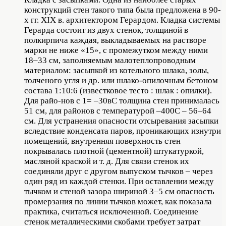
конструкций стен такого типа была предложена в 90-
х гг. XIX в. архитектором Герардом. Кладка системы
Герарда состоит из двух стенок, толщиной в
полкирпича каждая, выкладываемых на растворе
марки не ниже «15», с промежутком между ними
18–33 см, заполняемым малотеплопроводным
материалом: засыпкой из котельного шлака, золы,
толченого угля и др. или шлако-опилочным бетоном
состава 1:10:6 (известковое тесто : шлак : опилки).
Для райо-нов с 1= –30вС толщина стен принималась
51 см, для районов с температурой –400С – 56–64
см. Для устранения опасности отсыревания засыпки
вследствие конденсата паров, проникающих изнутри
помещений, внутренняя поверхность стен
покрывалась плотной (цементной) штукатуркой,
масляной краской и т. д. Для связи стенок их
соединяли друг с другом выпуском тычков – через
один ряд из каждой стенки. При оставлении между
тычком и стеной зазора шириной 3–5 см опасность
промерзания по линии тычков может, как показала
практика, считаться исключенной. Соединение
стенок металлическими скобами требует затрат