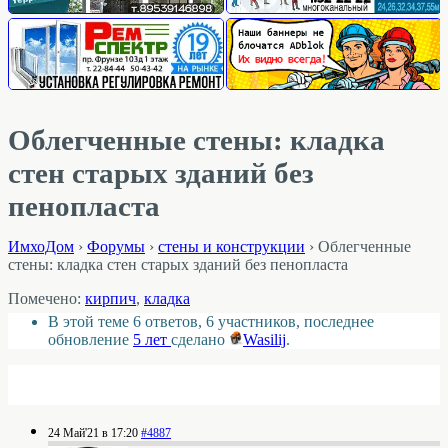
Облегченные стены: кладка
стен старых зданий без
пенопласта
ИмхоДом
›
Форумы
›
стены и конструкции
›
Облегченные
стены: кладка стен старых зданий без пенопласта
Помечено:
кирпич
,
кладка
В этой теме 6 ответов, 6 участников, последнее
обновление
5 лет
сделано
Wasilij
.
24 Май'21 в 17:20
#4887