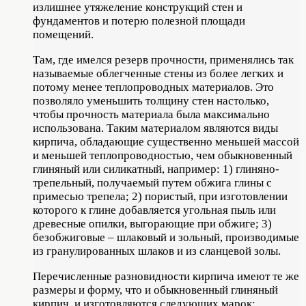
излишнее утяжеление конструкций стен и
фундаментов и потерю полезной площади
помещений.
Там, где имелся резерв прочности, применялись так
называемые облегченные стены из более легких и
потому менее теплопроводных материалов. Это
позволяло уменьшить толщину стен настолько,
чтобы прочность материала была максимально
использована. Таким материалом являются виды
кирпича, обладающие существенно меньшей массой
и меньшей теплопроводностью, чем обыкновенный
глиняный или силикатный, например: 1) глиняно-
трепельный, получаемый путем обжига глины с
примесью трепела; 2) пористый, при изготовлении
которого к глине добавляется угольная пыль или
древесные опилки, выгорающие при обжиге; 3)
безобжиговые – шлаковый и зольный, производимые
из гранулированных шлаков и из сланцевой золы.
Перечисленные разновидности кирпича имеют те же
размеры и форму, что и обыкновенный глиняный
кирпич, и изготовляются следующих марок: