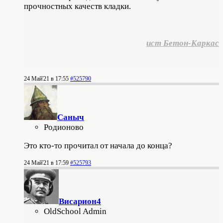
прочностных качеств кладки.
ист Бетон-Каркас
24 Май'21 в 17:55
#525790
Саныч
Родионово
Это кто-то прочитал от начала до конца?
24 Май'21 в 17:59
#525793
Висариoн4
OldSchool Admin