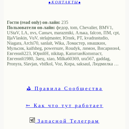
● К О Н Т А К Т Ы ●
Гости (read only) он-лайн:
235
Пользователи он-лайн:
федор, tom, Chevalier, BMV1,
UStaV, LA, nvs, Саныч, marazmiki, Алька, falcon, ПМ, cpt,
IljaVlaskin, VuV, stelajmaster, Юлиk, PT, kvadrastudio,
Niagara, Archi70, sanlait, Wika, Ломастер, ивашкин,
Мульсик, kaifsheg, powersure, Roudyk, лимон, Висариoн4,
Евгений223, ЮрийН, nikitap, КапитанКопипаст,
Евгений1980, Заец, xiao, Milka60369, ura567, gaddag,
Pronyra, Slavjan, vbifkol, Voz, Кира, saksaul, Людмилка …
⛳ Правила Сообщества
➳ Как что тут работает
Запасной Телеграм