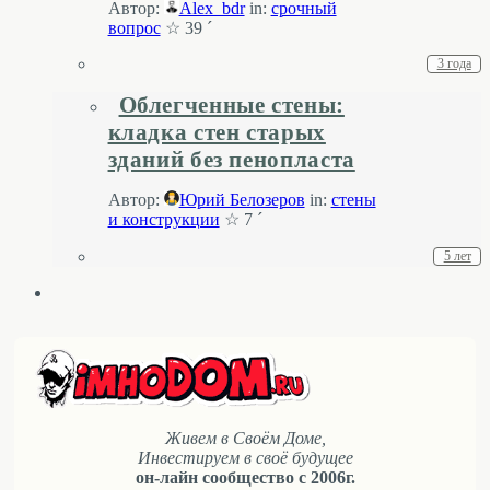
Автор:
Alex_bdr
in:
срочный
вопрос
☆ 39 ´
3 года
Облегченные стены:
кладка стен старых
зданий без пенопласта
Автор:
Юрий Белозеров
in:
стены
и конструкции
☆ 7 ´
5 лет
Живем в Своём Доме,
Инвестируем в своё будущее
он-лайн сообщество с 2006г.