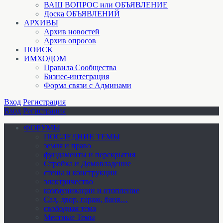
ВАШ ВОПРОС или ОБЪЯВЛЕНИЕ
Доска ОБЪЯВЛЕНИЙ
АРХИВЫ
Архив новостей
Архив опросов
ПОИСК
ИМХОДОМ
Правила Сообщества
Бизнес-интеграция
Форма связи с Админами
Вход
Регистрация
Вход
Регистрация
ФОРУМЫ
ПОСЛЕДНИЕ ТЕМЫ
земля и право
фундаменты и перекрытия
Стройка и Домовладение
стены и конструкции
электричество
коммуникации и отопление
Cад, двор, гараж, баня…
свободная тема
Местные Темы