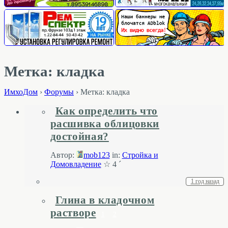
Метка: кладка
ИмхоДом
›
Форумы
›
Метка: кладка
Как определить что
расшивка облицовки
достойная?
Автор:
mob123
in:
Стройка и
Домовладение
☆ 4 ´
1 год назад
Глина в кладочном
растворе
1
2