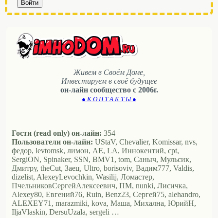
Войти
Живем в Своём Доме,
Инвестируем в своё будущее
он-лайн сообщество с 2006г.
● К О Н Т А К Т Ы ●
Гости (read only) он-лайн:
354
Пользователи он-лайн:
UStaV, Chevalier, Komissar, nvs,
федор, levtomsk, лимон, АЕ, LA, Иннокентий, cpt,
SergiON, Spinaker, SSN, BMV1, tom, Саныч, Мульсик,
Дмитру, theCut, Заец, Ultro, borisoviv, Вадим777, Valdis,
dizelist, AlexeyLevochkin, Wasilij, Ломастер,
ПчельниковСергейАлексеевич, ПМ, nunki, Лисичка,
Alexey80, Евгений76, Ruin, Benz23, Сергей75, alehandro,
ALEXEY71, marazmiki, kova, Маша, Михална, ЮрийН,
IljaVlaskin, DersuUzala, sergeli …