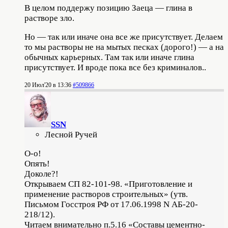
В целом поддержу позицию Заеца — глина в
растворе зло.
Но — так или иначе она все же присутствует. Делаем
то мы растворы не на мытых песках (дорого!) — а на
обычных карьерных. Там так или иначе глина
присутствует. И вроде пока все без криминалов..
20 Июл'20 в 13:36
#509866
SSN
Лесной Ручей
О-о!
Опять!
Доколе?!
Открываем СП 82-101-98. «Приготовление и
применение растворов строительных» (утв.
Письмом Госстроя РФ от 17.06.1998 N АБ-20-
218/12).
Читаем внимательно п.5.16 «Составы цементно-