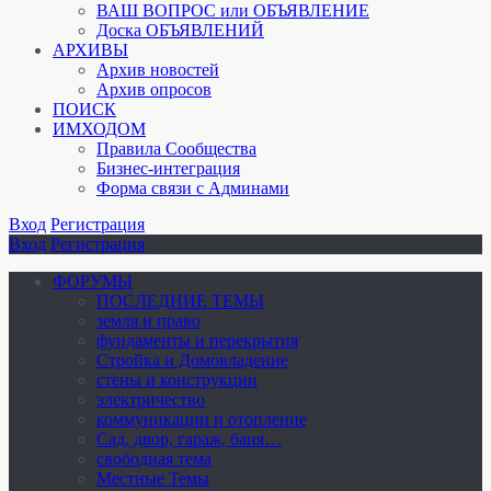
ВАШ ВОПРОС или ОБЪЯВЛЕНИЕ
Доска ОБЪЯВЛЕНИЙ
АРХИВЫ
Архив новостей
Архив опросов
ПОИСК
ИМХОДОМ
Правила Сообщества
Бизнес-интеграция
Форма связи с Админами
Вход
Регистрация
Вход
Регистрация
ФОРУМЫ
ПОСЛЕДНИЕ ТЕМЫ
земля и право
фундаменты и перекрытия
Стройка и Домовладение
стены и конструкции
электричество
коммуникации и отопление
Cад, двор, гараж, баня…
свободная тема
Местные Темы