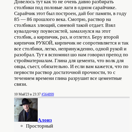
Довелось тут как то не очень давно разбирать
столбики под половые лаги в одном сарайчике.
Сарайчик этот был построен, дай бог памяти, в году
85 — 86 прошлого века. Смотрю, раствор на
столбиках злющий, синевой такой отдает. Взял
кувалдочку поувесистей, замахнулся на этот
столбик, а кирпичик, раз, и отлетел. Беру второй
кирпичик РУКОЙ, кирпичик не сопротивляется и так
все столбики, легко, непринужденно, одной рукой и
разобрал. Тут я вспомнил шо нам говорил препод по
стройматериалам. Глина для цемента, что волк для
овцы, съест, обязательно. И если вам кажется, что по
первости раствор достаточной прочности, то с
течением времени глина разрушит все цементные
связи.
10 Май'23 в 23:37
#564899
Алоиз
Просторный