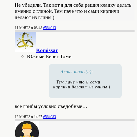
Не убедили. Так вот я для себя решил кладку делать
именно с глиной. Тем паче что и сами кирпичи
делают из глины )
11 Май'23 в 08:48
#564913
Komissar
Южный Берег Томи
Алоиз писал(а):
Тем паче что и сами
кирпичи делают из глины )
все грибы условно съедобные…
12 Май'23 в 14:27
#564983