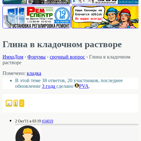
Глина в кладочном растворе
ИмхоДом
›
Форумы
›
срочный вопрос
›
Глина в кладочном
растворе
Помечено:
кладка
В этой теме 38 ответов, 20 участников, последнее
обновление
3 года
сделано
PVA
.
←
1
2
2 Окт'11 в 03:19
#34019