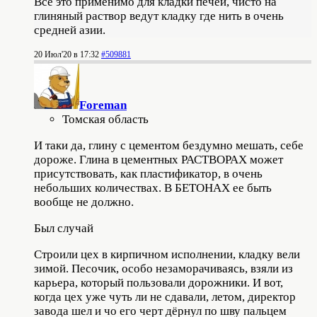
Все это применимо для кладки печей, чисто на
глиняный раствор ведут кладку где нить в очень
средней азии.
20 Июл'20 в 17:32
#509881
Foreman
Томская область
И таки да, глину с цементом бездумно мешать, себе
дороже. Глина в цементных РАСТВОРАХ может
присутствовать, как пластификатор, в очень
небольших количествах. В БЕТОНАХ ее быть
вообще не должно.
Был случай
Строили цех в кирпичном исполнении, кладку вели
зимой. Песочик, особо незаморачиваясь, взяли из
карьера, который пользовали дорожники. И вот,
когда цех уже чуть ли не сдавали, летом, директор
завода шел и чо его черт дёрнул по шву пальцем