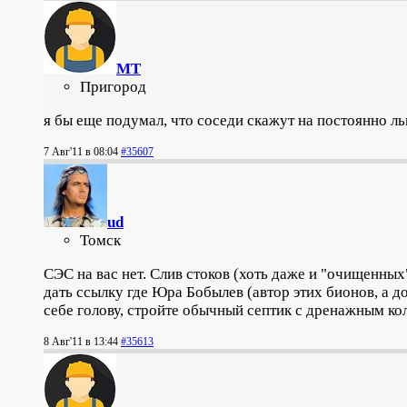
MT
Пригород
я бы еще подумал, что соседи скажут на постоянно 
7 Авг'11 в 08:04
#35607
ud
Томск
СЭС на вас нет. Слив стоков (хоть даже и "очищенны
дать ссылку где Юра Бобылев (автор этих бионов, а до
себе голову, стройте обычный септик с дренажным ко
8 Авг'11 в 13:44
#35613