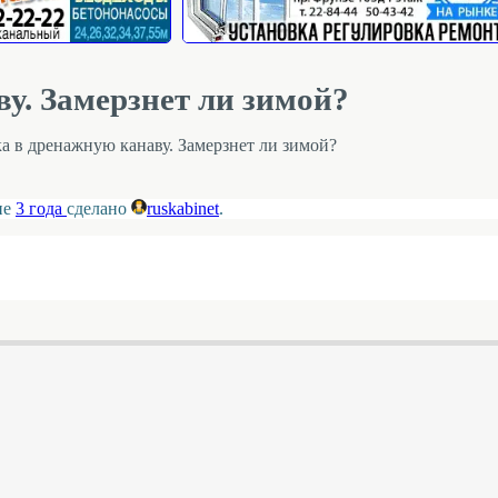
у. Замерзнет ли зимой?
а в дренажную канаву. Замерзнет ли зимой?
ие
3 года
сделано
ruskabinet
.