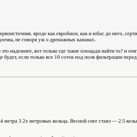
рвоисточник. вроде как евробион, как и юбас до него, серт
доемы, не говоря уж о дренажных канавах.
это надежнее, вот только где такие площади найти то? и опя
 будет, если только все 10 соток под поля фильтрации перед
 метра 3 2х метровых кольца. Весной снег стаял — 2.5 коль