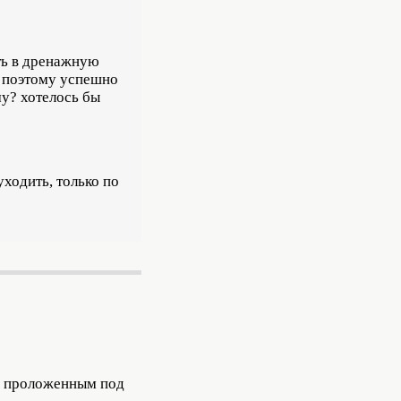
ть в дренажную
ов поэтому успешно
му? хотелось бы
уходить, только по
м, проложенным под