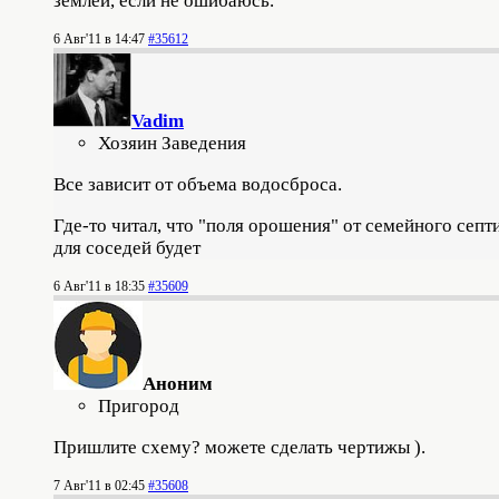
землей, если не ошибаюсь.
6 Авг'11 в 14:47
#35612
Vadim
Хозяин Заведения
Все зависит от объема водосброса.
Где-то читал, что "поля орошения" от семейного септ
для соседей будет
6 Авг'11 в 18:35
#35609
Аноним
Пригород
Пришлите схему? можете сделать чертижы ).
7 Авг'11 в 02:45
#35608