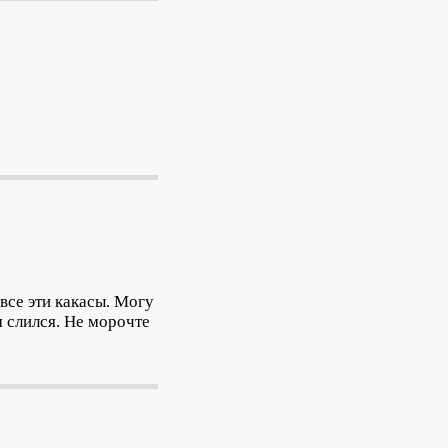
все эти какасы. Могу
м слился. Не морочте