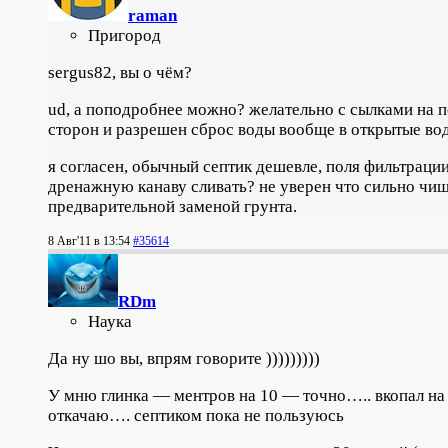
raman
Пригород
sergus82, вы о чём?
ud, а поподробнее можно? желательно с сылками на пе
сторон и разрешен сброс воды вообще в открытые во
я согласен, обычный септик дешевле, поля фильтрации 
дренажную канаву сливать? не уверен что сильно чище
предварительной заменой грунта.
8 Авг'11 в 13:54
#35614
RDm
Наука
Да ну шо вы, впрям говорите )))))))))
У мню глинка — ментров на 10 — точно….. вкопал на 4
откачаю…. септиком пока не пользуюсь