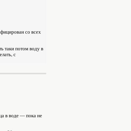
ифицирован со всех
ть таки потом воду в
елать, с
ца в воде — пока не