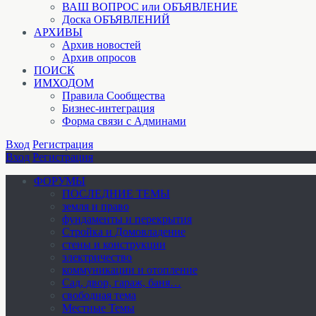
ВАШ ВОПРОС или ОБЪЯВЛЕНИЕ
Доска ОБЪЯВЛЕНИЙ
АРХИВЫ
Архив новостей
Архив опросов
ПОИСК
ИМХОДОМ
Правила Сообщества
Бизнес-интеграция
Форма связи с Админами
Вход
Регистрация
Вход
Регистрация
ФОРУМЫ
ПОСЛЕДНИЕ ТЕМЫ
земля и право
фундаменты и перекрытия
Стройка и Домовладение
стены и конструкции
электричество
коммуникации и отопление
Cад, двор, гараж, баня…
свободная тема
Местные Темы