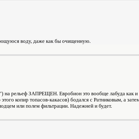
льющуюся воду, даже как бы очищенную.
х") на рельеф ЗАПРЕЩЕН. Евробион это вообще лабуда как и 
 этого копир топасов-какасов) бодался с Ратниковым, а зате
лодцем или полем фильтрации. Надежней и будет.