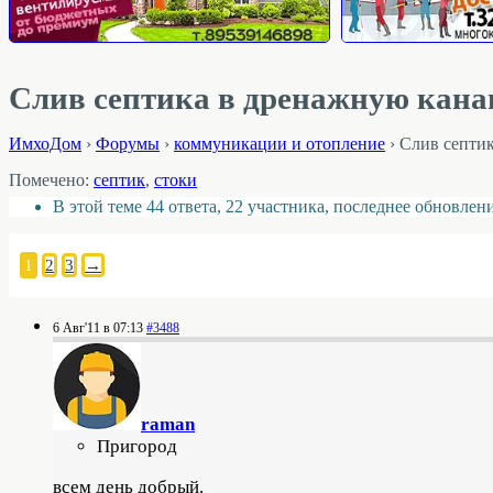
Слив септика в дренажную канав
ИмхоДом
›
Форумы
›
коммуникации и отопление
›
Слив септик
Помечено:
септик
,
стоки
В этой теме 44 ответа, 22 участника, последнее обновлен
1
2
3
→
6 Авг'11 в 07:13
#3488
raman
Пригород
всем день добрый.