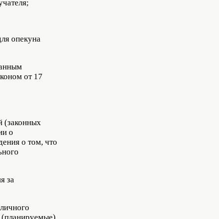
учателя;
для опекуна
нанным
коном от 17
й (законных
ии о
ения о том, что
ьного
я за
 личного
 (планируемые)