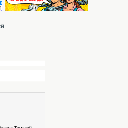
ля
 Закона Томской