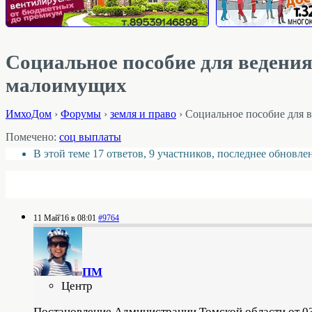
Социальное пособие для ведения
малоимущих
ИмхоДом
›
Форумы
›
земля и право
›
Социальное пособие для 
Помечено:
соц выплаты
В этой теме 17 ответов, 9 участников, последнее обновл
11 Май'16 в 08:01
#9764
ПМ
Центр
Постановление Администрации Томской области от 03.