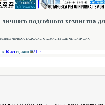
 личного подсобного хозяйства д
ведения личного подсобного хозяйства для малоимущих
ение
10 лет
сделано
Akor
.
03.2014 N 55а (ред. от 05.05.2015) «О порядке реализации