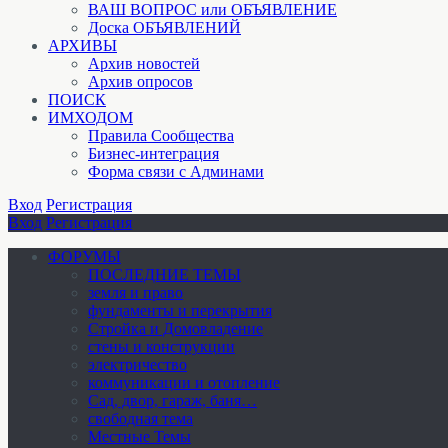
ВАШ ВОПРОС или ОБЪЯВЛЕНИЕ
Доска ОБЪЯВЛЕНИЙ
АРХИВЫ
Архив новостей
Архив опросов
ПОИСК
ИМХОДОМ
Правила Сообщества
Бизнес-интеграция
Форма связи с Админами
Вход
Регистрация
Вход
Регистрация
ФОРУМЫ
ПОСЛЕДНИЕ ТЕМЫ
земля и право
фундаменты и перекрытия
Стройка и Домовладение
стены и конструкции
электричество
коммуникации и отопление
Cад, двор, гараж, баня…
свободная тема
Местные Темы