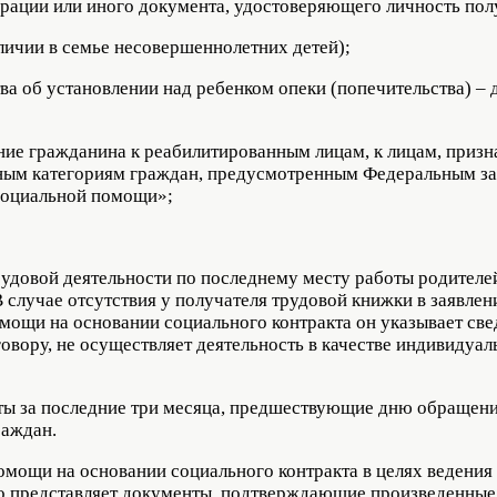
рации или иного документа, удостоверяющего личность пол
аличии в семье несовершеннолетних детей);
ва об установлении над ребенком опеки (попечительства) – 
ние гражданина к реабилитированным лицам, к лицам, приз
иным категориям граждан, предусмотренным Федеральным за
социальной помощи»;
рудовой деятельности по последнему месту работы родителе
 случае отсутствия у получателя трудовой книжки в заявлен
ощи на основании социального контракта он указывает свед
говору, не осуществляет деятельность в качестве индивидуал
аты за последние три месяца, предшествующие дню обращени
раждан.
омощи на основании социального контракта в целях ведения
но представляет документы, подтверждающие произведенные