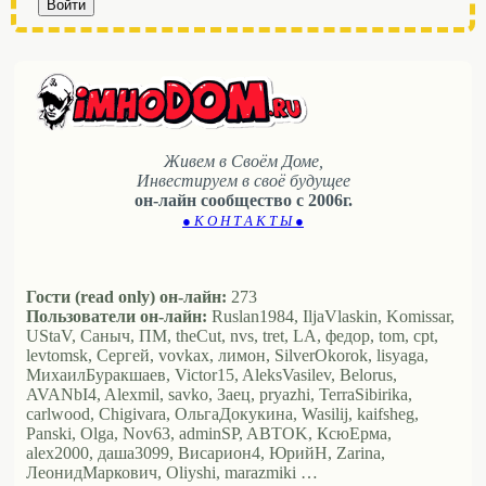
Войти
Живем в Своём Доме,
Инвестируем в своё будущее
он-лайн сообщество с 2006г.
● К О Н Т А К Т Ы ●
Гости (read only) он-лайн:
273
Пользователи он-лайн:
Ruslan1984, IljaVlaskin, Komissar,
UStaV, Саныч, ПМ, theCut, nvs, tret, LA, федор, tom, cpt,
levtomsk, Сергей, vovkax, лимон, SilverOkorok, lisyaga,
МихаилБуракшаев, Victor15, AleksVasilev, Belorus,
AVANbI4, Alexmil, savko, Заец, pryazhi, TerraSibirika,
carlwood, Chigivara, ОльгаДокукина, Wasilij, kaifsheg,
Panski, Olga, Nov63, adminSP, ABTOK, КсюЕрма,
alex2000, даша3099, Висариoн4, ЮрийН, Zarina,
ЛеонидМаркович, Oliyshi, marazmiki …