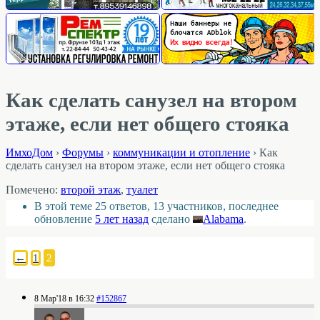
Как сделать санузел на втором
этаже, если нет общего стояка
ИмхоДом
›
Форумы
›
коммуникации и отопление
›
Как
сделать санузел на втором этаже, если нет общего стояка
Помечено:
второй этаж
,
туалет
В этой теме 25 ответов, 13 участников, последнее
обновление
5 лет назад
сделано
Alabama
.
←
1
2
8 Мар'18 в 16:32
#152867