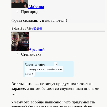
Alabama
Пригород
Фраза сильная… я аж вспотел!!
8 Мар'18 в 17:36
#152868
Арсений
Степановка
Заец wrote:
Эстэты епть ….. не хочут придумывать толчки
заранее, а потом бегают со спущенными штанами
….
к чему это вообще написано? Что придумывать
заранее? Откуда вы знаете, какая у меня была