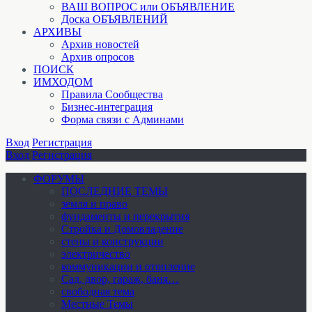
ВАШ ВОПРОС или ОБЪЯВЛЕНИЕ
Доска ОБЪЯВЛЕНИЙ
АРХИВЫ
Архив новостей
Архив опросов
ПОИСК
ИМХОДОМ
Правила Сообщества
Бизнес-интеграция
Форма связи с Админами
Вход
Регистрация
Вход
Регистрация
ФОРУМЫ
ПОСЛЕДНИЕ ТЕМЫ
земля и право
фундаменты и перекрытия
Стройка и Домовладение
стены и конструкции
электричество
коммуникации и отопление
Cад, двор, гараж, баня…
свободная тема
Местные Темы