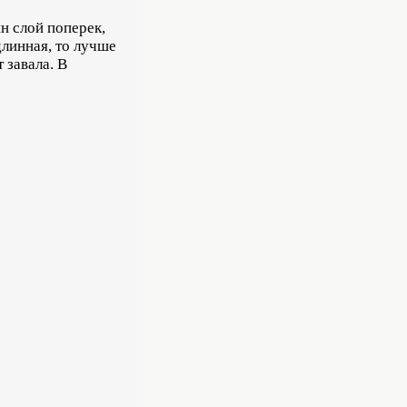
н слой поперек,
длинная, то лучше
 завала. В