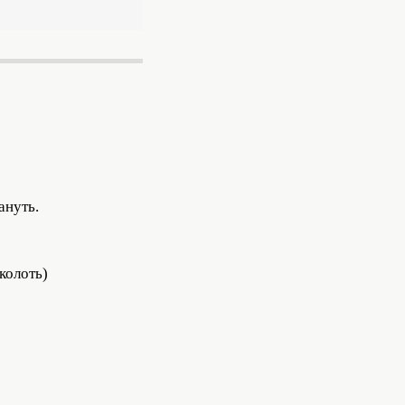
ануть.
колоть)