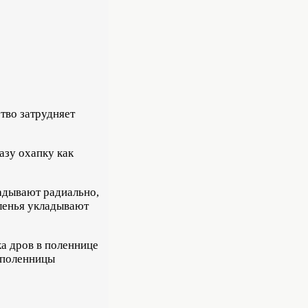
тво затрудняет
азу охапку как
ладывают радиально,
оленья укладывают
а дров в поленнице
 поленницы