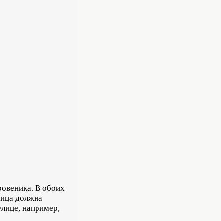
ровеника. В обоих
ница должна
улице, например,