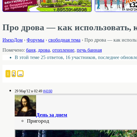
Про дрова — как использовать, к
ИмхоДом
›
Форумы
›
свободная тема
›
Про дрова — как использ
Помечено:
баня
,
дрова
,
отопление
,
печь банная
В этой теме 25 ответов, 16 участников, последнее обнов
1
2
→
29 Мар'12 в 02:49
#4160
День за днем
Пригород