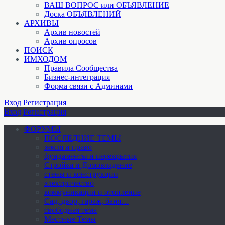
ВАШ ВОПРОС или ОБЪЯВЛЕНИЕ
Доска ОБЪЯВЛЕНИЙ
АРХИВЫ
Архив новостей
Архив опросов
ПОИСК
ИМХОДОМ
Правила Сообщества
Бизнес-интеграция
Форма связи с Админами
Вход
Регистрация
Вход
Регистрация
ФОРУМЫ
ПОСЛЕДНИЕ ТЕМЫ
земля и право
фундаменты и перекрытия
Стройка и Домовладение
стены и конструкции
электричество
коммуникации и отопление
Cад, двор, гараж, баня…
свободная тема
Местные Темы