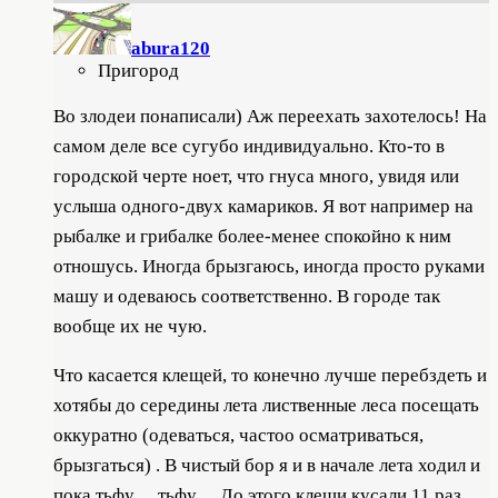
abura120
Пригород
Во злодеи понаписали
) Аж переехать захотелось! На
самом деле все сугубо индивидуально. Кто-то в
городской черте ноет, что гнуса много, увидя или
услыша одного-двух камариков. Я вот например на
рыбалке и грибалке более-менее спокойно к ним
отношусь. Иногда брызгаюсь, иногда просто руками
машу и одеваюсь соответственно. В городе так
вообще их не чую.
Что касается клещей, то конечно лучше перебздеть и
хотябы до середины лета лиственные леса посещать
оккуратно (одеваться, частоо осматриваться,
брызгаться) . В чистый бор я и в начале лета ходил и
пока тьфу… тьфу… До этого клещи кусали 11 раз