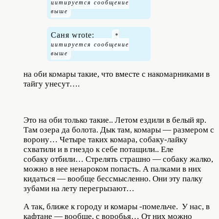
Саня wrote:
на оби комары такие, что вместе с накомарниками в
тайгу унесут….
Это на оби только такие.. Летом ездили в белый яр.
Там озера да болота. Дык там, комары — размером с
ворону… Четыре таких комара, собаку-лайку
схватили и в гнездо к себе потащили.. Еле
собаку отбили… Стрелять страшно — собаку жалко,
можно в нее ненароком попасть. А палками в них
кидаться — вообще бессмысленно. Они эту палку
зубами на лету перегрызают…
А так, ближе к городу и комары -помельче. У нас, в
кафтане — вообще, с воробья… От них можно