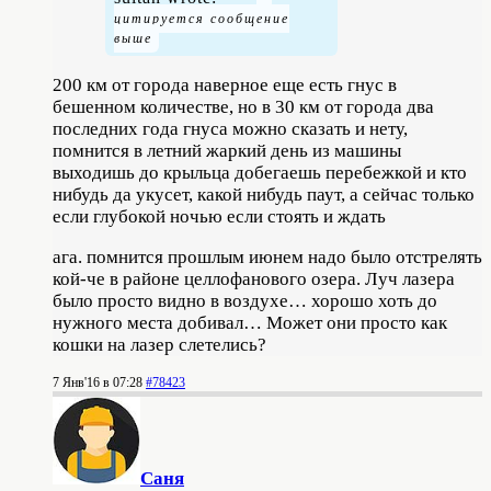
200 км от города наверное еще есть гнус в
бешенном количестве, но в 30 км от города два
последних года гнуса можно сказать и нету,
помнится в летний жаркий день из машины
выходишь до крыльца добегаешь перебежкой и кто
нибудь да укусет, какой нибудь паут, а сейчас только
если глубокой ночью если стоять и ждать
ага. помнится прошлым июнем надо было отстрелять
кой-че в районе целлофанового озера. Луч лазера
было просто видно в воздухе… хорошо хоть до
нужного места добивал… Может они просто как
кошки на лазер слетелись?
7 Янв'16 в 07:28
#78423
Саня