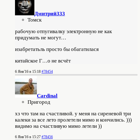
Дмитрий333
Томск
рабочую отпугивалку электронную не как
придумать не могут…
изабретатьль просто бы обагатилася
китайское Г…о не всчёт
6 Янв'16 в 15:18
#78454
Cardinal
Пригород
хз что там на счастливой. у меня на сиреневой три
калеки за все лето пролетели мимо и кончились. )))
видимо на счастливую мимо летели ))
6 Янв'16 в 15:27
#78456