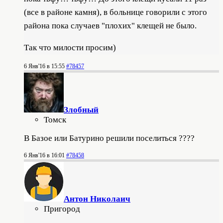
(все в районе камня), в больнице говорили с этого
района пока случаев "плохих" клещей не было.
Так что милости просим)
6 Янв'16 в 15:55
#78457
Злобный
Томск
В Базое или Батурино решили поселиться ????
6 Янв'16 в 16:01
#78458
Антон Николаич
Пригород