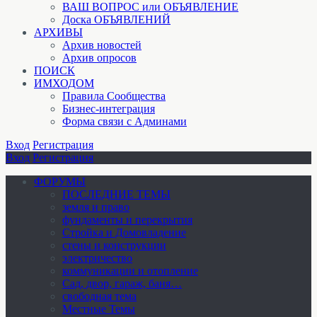
ВАШ ВОПРОС или ОБЪЯВЛЕНИЕ
Доска ОБЪЯВЛЕНИЙ
АРХИВЫ
Архив новостей
Архив опросов
ПОИСК
ИМХОДОМ
Правила Сообщества
Бизнес-интеграция
Форма связи с Админами
Вход
Регистрация
Вход
Регистрация
ФОРУМЫ
ПОСЛЕДНИЕ ТЕМЫ
земля и право
фундаменты и перекрытия
Стройка и Домовладение
стены и конструкции
электричество
коммуникации и отопление
Cад, двор, гараж, баня…
свободная тема
Местные Темы