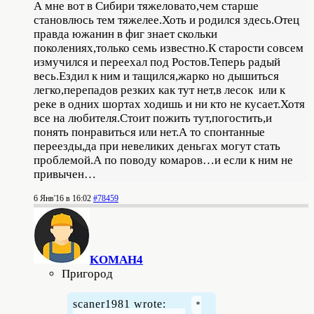
А мне вот в Сибири тяжеловато,чем старше
становлюсь тем тяжелее.Хоть и родился здесь.Отец
правда южанин в фиг знает скольки
поколениях,только семь известно.К старости совсем
измучился и переехал под Ростов.Теперь радый
весь.Ездил к ним и тащился,жарко но дышиться
легко,перепадов резких как тут нет,в лесок или к
реке в одних шортах ходишь и ни кто не кусает.Хотя
все на любителя.Стоит пожить тут,погостить,и
понять понравиться или нет.А то спонтанные
переезды,да при невеликих деньгах могут стать
проблемой.А по поводу комаров…и если к ним не
привычен…
6 Янв'16 в 16:02
#78459
KOMAH4
Пригород
scaner1981 wrote: