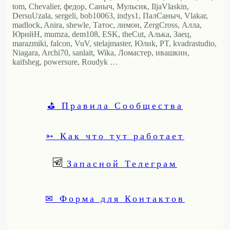
tom, Chevalier, федор, Саныч, Мульсик, IljaVlaskin,
DersuUzala, sergeli, bob10063, indys1, ПалСаныч, Vlakar,
madlock, Anira, shewle, Татос, лимон, ZergCross, Алла,
ЮрийН, mumza, dem108, ESK, theCut, Алька, Заец,
marazmiki, falcon, VuV, stelajmaster, Юлиk, PT, kvadrastudio,
Niagara, Archi70, sanlait, Wika, Ломастер, ивашкин,
kaifsheg, powersure, Roudyk …
⛳ Правила Сообщества
➳ Как что тут работает
Запасной Телеграм
✉ Форма для Контактов