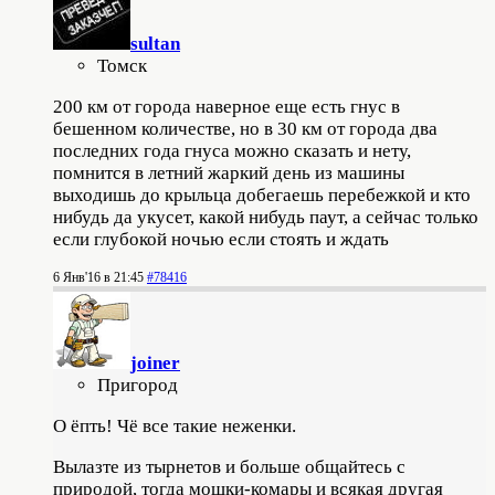
sultan
Томск
200 км от города наверное еще есть гнус в
бешенном количестве, но в 30 км от города два
последних года гнуса можно сказать и нету,
помнится в летний жаркий день из машины
выходишь до крыльца добегаешь перебежкой и кто
нибудь да укусет, какой нибудь паут, а сейчас только
если глубокой ночью если стоять и ждать
6 Янв'16 в 21:45
#78416
joiner
Пригород
О ёпть! Чё все такие неженки.
Вылазте из тырнетов и больше общайтесь с
природой, тогда мошки-комары и всякая другая