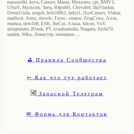
marazmiki, kova, Саныч, Маша, Михална, cpt, BMV1,
UStaV, Мульсик, Заец, ЮрийН, Chevalier, IljaVlaskin,
DersuUzala, sergeli, bob10063, indys1, ПалСаныч, Vlakar,
madlock, Anira, shewle, Татос, лимон, ZergCross, Алла,
mumza, dem108, ESK, theCut, Алька, falcon, VuV,
stelajmaster, Юлиk, PT, kvadrastudio, Niagara, Archi70,
sanlait, Wika, Ломастер, ивашкин …
⛳ Правила Сообщества
➳ Как что тут работает
Запасной Телеграм
✉ Форма для Контактов