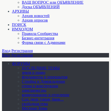
ВАШ ВОПРОС или ОБЪЯВЛЕНИЕ
Доска ОБЪЯВЛЕНИЙ
АРХИВЫ
Архив новостей
Архив опросов
ПОИСК
ИМХОДОМ
Правила Сообщества
Бизнес-интеграция
Форма связи с Админами
Вход
Регистрация
Вход
Регистрация
ФОРУМЫ
ПОСЛЕДНИЕ ТЕМЫ
земля и право
фундаменты и перекрытия
Стройка и Домовладение
стены и конструкции
электричество
коммуникации и отопление
Cад, двор, гараж, баня…
свободная тема
Местные Темы