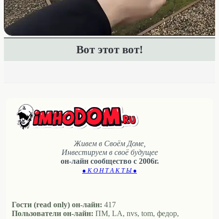
Вот этот вот!
Живем в Своём Доме,
Инвестируем в своё будущее
он-лайн сообщество с 2006г.
● К О Н Т А К Т Ы ●
Гости (read only) он-лайн:
417
Пользователи он-лайн:
ПМ, LA, nvs, tom, федор,