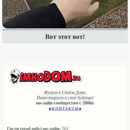
Вот этот вот!
Живем в Своём Доме,
Инвестируем в своё будущее
он-лайн сообщество с 2006г.
● К О Н Т А К Т Ы ●
Гости (read only) он-лайн:
261