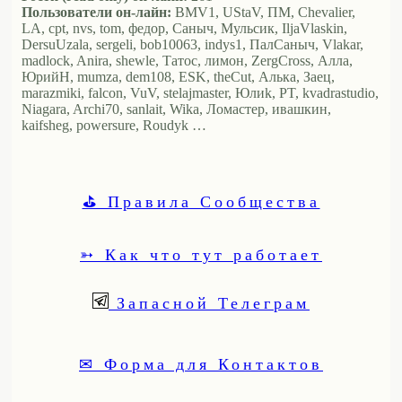
Пользователи он-лайн:
BMV1, UStaV, ПМ, Chevalier,
LA, cpt, nvs, tom, федор, Саныч, Мульсик, IljaVlaskin,
DersuUzala, sergeli, bob10063, indys1, ПалСаныч, Vlakar,
madlock, Anira, shewle, Татос, лимон, ZergCross, Алла,
ЮрийН, mumza, dem108, ESK, theCut, Алька, Заец,
marazmiki, falcon, VuV, stelajmaster, Юлиk, PT, kvadrastudio,
Niagara, Archi70, sanlait, Wika, Ломастер, ивашкин,
kaifsheg, powersure, Roudyk …
⛳ Правила Сообщества
➳ Как что тут работает
Запасной Телеграм
✉ Форма для Контактов