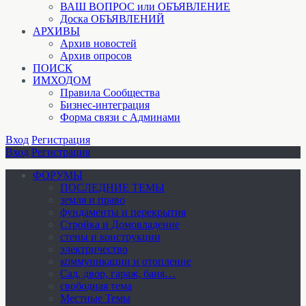
ВАШ ВОПРОС или ОБЪЯВЛЕНИЕ
Доска ОБЪЯВЛЕНИЙ
АРХИВЫ
Архив новостей
Архив опросов
ПОИСК
ИМХОДОМ
Правила Сообщества
Бизнес-интеграция
Форма связи с Админами
Вход
Регистрация
Вход
Регистрация
ФОРУМЫ
ПОСЛЕДНИЕ ТЕМЫ
земля и право
фундаменты и перекрытия
Стройка и Домовладение
стены и конструкции
электричество
коммуникации и отопление
Cад, двор, гараж, баня…
свободная тема
Местные Темы