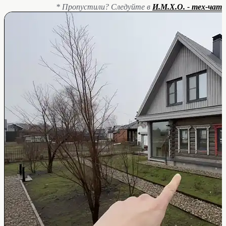
* Пропустили? Следуйте в
И.М.Х.О. - тех-чат