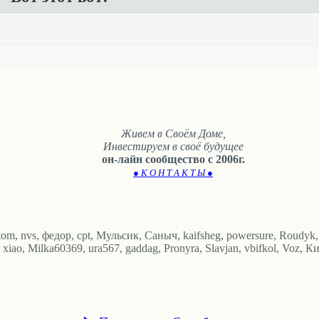
Живем в Своём Доме,
Инвестируем в своё будущее
он-лайн сообщество с 2006г.
● К О Н Т А К Т Ы ●
om, nvs, федор, cpt, Мульсик, Саныч, kaifsheg, powersure, Roudy
, Milka60369, ura567, gaddag, Pronyra, Slavjan, vbifkol, Voz, Кира