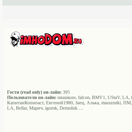
Гости (read only) он-лайн:
395
Пользователи он-лайн:
ивашкин, falcon, BMV1, UStaV, LA, t
КапитанКопипаст, Евгений1980, Заец, Алька, marazmiki, ПМ, xiao
LA, Bellar, Марич, igornk, Demolisk …