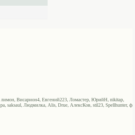
k, лимон, Висариoн4, Евгений223, Ломастер, ЮрийН, nikitap,
, saksaul, Людмилка, Alis, Drue, АлексКов, stil23, Spellhunter, фа