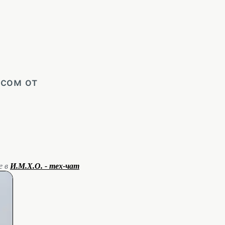
осом от
е в
И.М.Х.О. - тех-чат