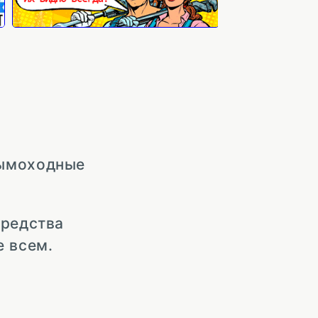
дымоходные
средства
 всем.