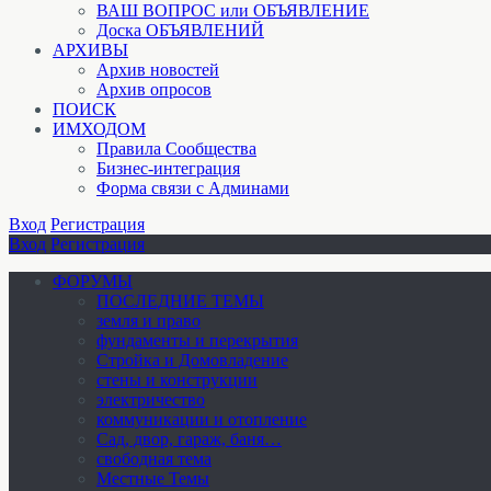
ВАШ ВОПРОС или ОБЪЯВЛЕНИЕ
Доска ОБЪЯВЛЕНИЙ
АРХИВЫ
Архив новостей
Архив опросов
ПОИСК
ИМХОДОМ
Правила Сообщества
Бизнес-интеграция
Форма связи с Админами
Вход
Регистрация
Вход
Регистрация
ФОРУМЫ
ПОСЛЕДНИЕ ТЕМЫ
земля и право
фундаменты и перекрытия
Стройка и Домовладение
стены и конструкции
электричество
коммуникации и отопление
Cад, двор, гараж, баня…
свободная тема
Местные Темы