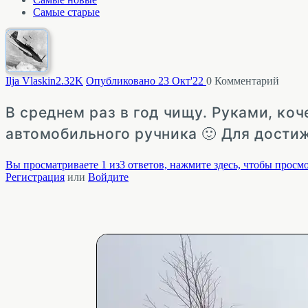
Самые старые
Ilja Vlaskin
2.32K
Опубликовано 23 Окт'22
0
Комментарий
В среднем раз в год чищу. Руками, ко
автомобильного ручника 🙂 Для достиж
Вы просматриваете 1 из3 ответов, нажмите здесь, чтобы просмо
Регистрация
или
Войдите