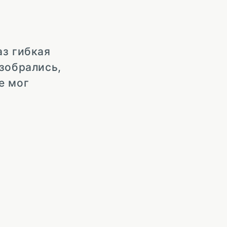
аз гибкая
азобрались,
е мог