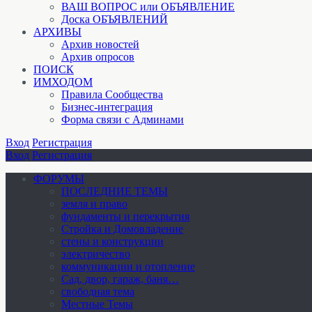
ВАШ ВОПРОС или ОБЪЯВЛЕНИЕ
Доска ОБЪЯВЛЕНИЙ
АРХИВЫ
Архив новостей
Архив опросов
ПОИСК
ИМХОДОМ
Правила Сообщества
Бизнес-интеграция
Форма связи с Админами
Вход
Регистрация
Вход
Регистрация
ФОРУМЫ
ПОСЛЕДНИЕ ТЕМЫ
земля и право
фундаменты и перекрытия
Стройка и Домовладение
стены и конструкции
электричество
коммуникации и отопление
Cад, двор, гараж, баня…
свободная тема
Местные Темы