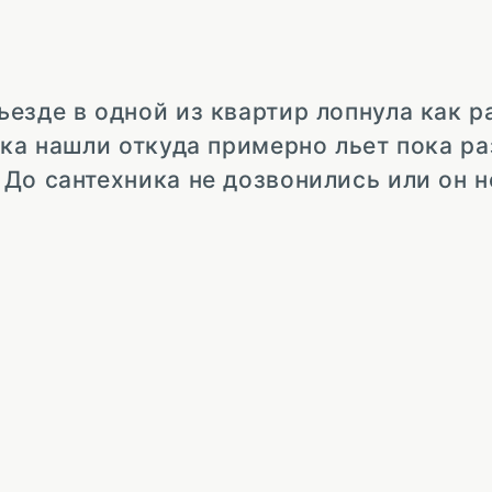
езде в одной из квартир лопнула как р
ока нашли откуда примерно льет пока р
До сантехника не дозвонились или он н