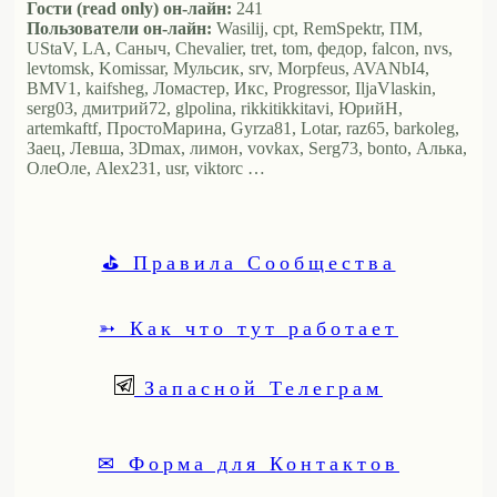
Гости (read only) он-лайн:
241
Пользователи он-лайн:
Wasilij, cpt, RemSpektr, ПМ,
UStaV, LA, Саныч, Chevalier, tret, tom, федор, falcon, nvs,
levtomsk, Komissar, Мульсик, srv, Morpfeus, AVANbI4,
BMV1, kaifsheg, Ломастер, Икс, Progressor, IljaVlaskin,
serg03, дмитрий72, glpolina, rikkitikkitavi, ЮрийН,
artemkaftf, ПростоМарина, Gyrza81, Lotar, raz65, barkoleg,
Заец, Левша, 3Dmax, лимон, vovkax, Serg73, bonto, Алька,
ОлеОле, Alex231, usr, viktorc …
⛳ Правила Сообщества
➳ Как что тут работает
Запасной Телеграм
✉ Форма для Контактов