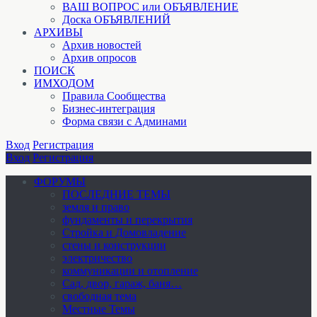
ВАШ ВОПРОС или ОБЪЯВЛЕНИЕ
Доска ОБЪЯВЛЕНИЙ
АРХИВЫ
Архив новостей
Архив опросов
ПОИСК
ИМХОДОМ
Правила Сообщества
Бизнес-интеграция
Форма связи с Админами
Вход
Регистрация
Вход
Регистрация
ФОРУМЫ
ПОСЛЕДНИЕ ТЕМЫ
земля и право
фундаменты и перекрытия
Стройка и Домовладение
стены и конструкции
электричество
коммуникации и отопление
Cад, двор, гараж, баня…
свободная тема
Местные Темы