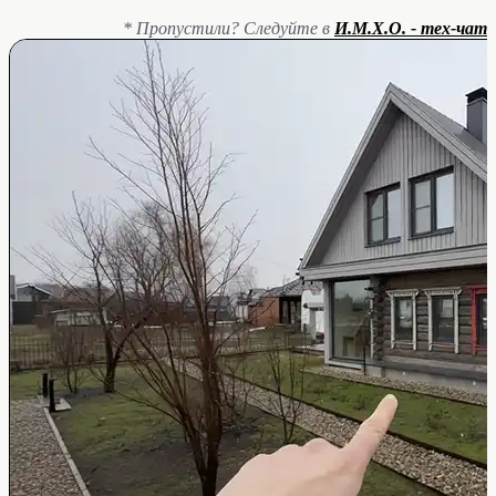
* Пропустили? Следуйте в
И.М.Х.О. - тех-чат