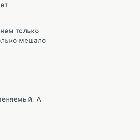
дет
 нем только
только мешало
вменяемый. А