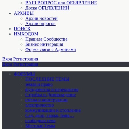
ВАШ ВОПРОС или ОБЪЯВЛЕНИЕ
Доска ОБЪЯВЛЕНИЙ
АРХИВЫ
Архив новостей
Архив опросов
ПОИСК
ИМХОДОМ
Правила Сообщества
Бизнес-интеграция
Форма связи с Админами
Вход
Регистрация
Вход
Регистрация
ФОРУМЫ
ПОСЛЕДНИЕ ТЕМЫ
земля и право
фундаменты и перекрытия
Стройка и Домовладение
стены и конструкции
электричество
коммуникации и отопление
Cад, двор, гараж, баня…
свободная тема
Местные Темы