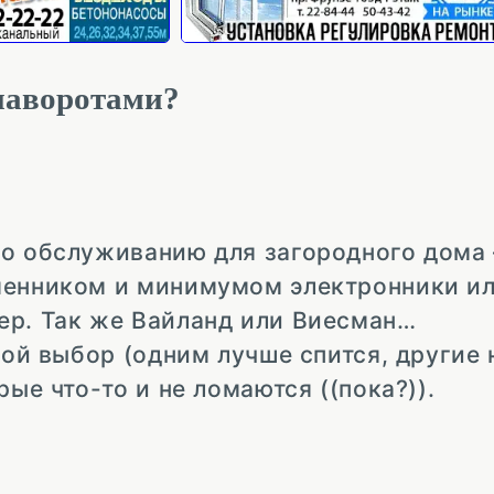
 наворотами?
по обслуживанию для загородного дома
менником и минимумом электронники и
ер. Так же Вайланд или Виесман…
свой выбор (одним лучше спится, другие
рые что-то и не ломаются ((пока?)).