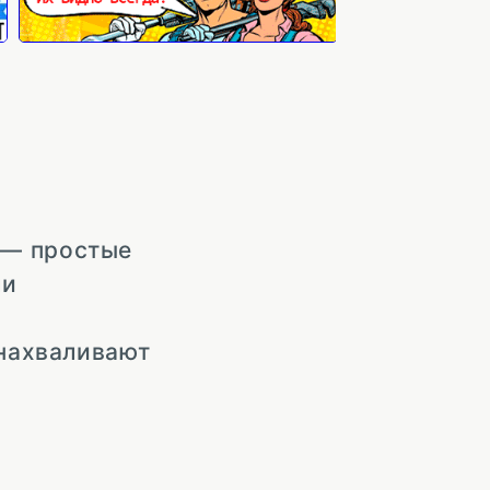
 — простые
ли
 нахваливают