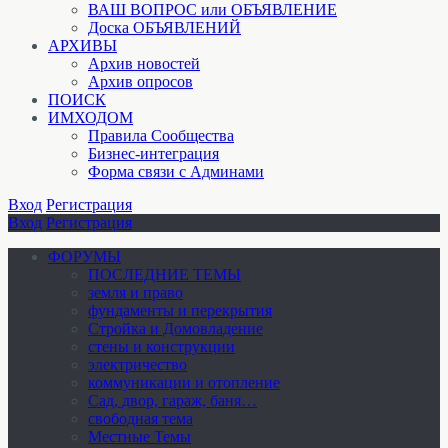
ВАШ ВОПРОС или ОБЪЯВЛЕНИЕ
Доска ОБЪЯВЛЕНИЙ
АРХИВЫ
Архив новостей
Архив опросов
ПОИСК
ИМХОДОМ
Правила Сообщества
Бизнес-интеграция
Форма связи с Админами
Вход
Регистрация
Вход
Регистрация
ФОРУМЫ
ПОСЛЕДНИЕ ТЕМЫ
земля и право
фундаменты и перекрытия
Стройка и Домовладение
стены и конструкции
электричество
коммуникации и отопление
Cад, двор, гараж, баня…
свободная тема
Местные Темы