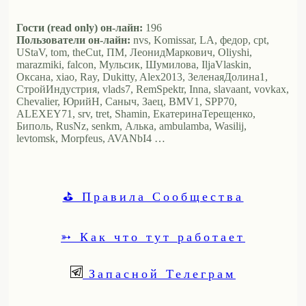
Гости (read only) он-лайн:
196
Пользователи он-лайн:
nvs, Komissar, LA, федор, cpt,
UStaV, tom, theCut, ПМ, ЛеонидМаркович, Oliyshi,
marazmiki, falcon, Мульсик, Шумилова, IljaVlaskin,
Оксана, xiao, Ray, Dukitty, Alex2013, ЗеленаяДолина1,
СтройИндустрия, vlads7, RemSpektr, Inna, slavaant, vovkax,
Chevalier, ЮрийН, Саныч, Заец, BMV1, SPP70,
ALEXEY71, srv, tret, Shamin, ЕкатеринаТерещенко,
Биполь, RusNz, senkm, Алька, ambulamba, Wasilij,
levtomsk, Morpfeus, AVANbI4 …
⛳ Правила Сообщества
➳ Как что тут работает
Запасной Телеграм