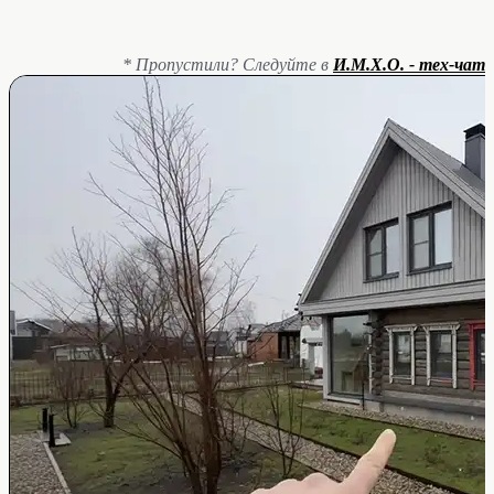
* Пропустили? Следуйте в
И.М.Х.О. - тех-чат