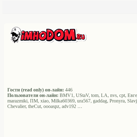
Гости (read only) он-лайн:
446
Пользователи он-лайн:
BMV1, UStaV, tom, LA, nvs, cpt, Евг
marazmiki, ПМ, xiao, Milka60369, ura567, gaddag, Pronyra, Slavja
Chevalier, theCut, oooaspz, adv192 …