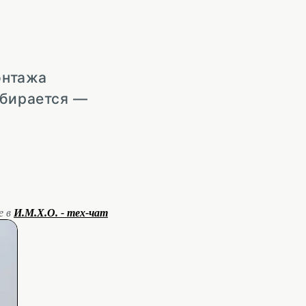
онтажа
обирается —
е в
И.М.Х.О. - тех-чат