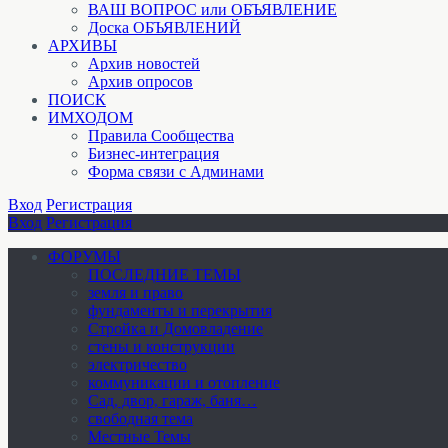
ВАШ ВОПРОС или ОБЪЯВЛЕНИЕ
Доска ОБЪЯВЛЕНИЙ
АРХИВЫ
Архив новостей
Архив опросов
ПОИСК
ИМХОДОМ
Правила Сообщества
Бизнес-интеграция
Форма связи с Админами
Вход
Регистрация
Вход
Регистрация
ФОРУМЫ
ПОСЛЕДНИЕ ТЕМЫ
земля и право
фундаменты и перекрытия
Стройка и Домовладение
стены и конструкции
электричество
коммуникации и отопление
Cад, двор, гараж, баня…
свободная тема
Местные Темы