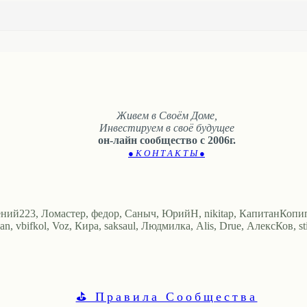
Живем в Своём Доме,
Инвестируем в своё будущее
он-лайн сообщество с 2006г.
● К О Н Т А К Т Ы ●
ений223, Ломастер, федор, Саныч, ЮрийН, nikitap, КапитанКопип
n, vbifkol, Voz, Кира, saksaul, Людмилка, Alis, Drue, АлексКов, stil
⛳ Правила Сообщества