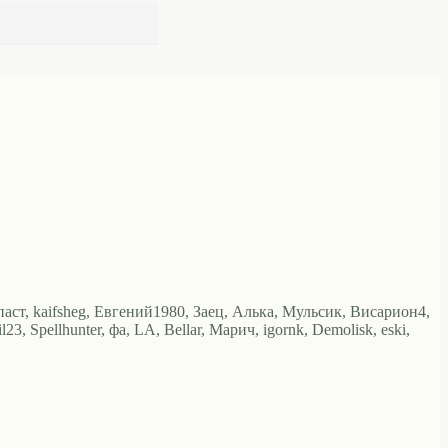
аст, kaifsheg, Евгений1980, Заец, Алька, Мульсик, Висариoн4,
23, Spellhunter, фа, LA, Bellar, Марич, igornk, Demolisk, eski,