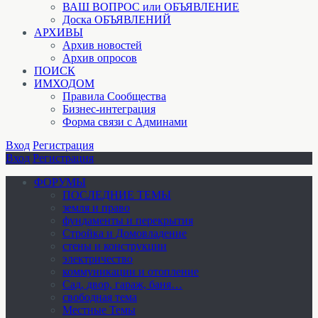
ВАШ ВОПРОС или ОБЪЯВЛЕНИЕ
Доска ОБЪЯВЛЕНИЙ
АРХИВЫ
Архив новостей
Архив опросов
ПОИСК
ИМХОДОМ
Правила Сообщества
Бизнес-интеграция
Форма связи с Админами
Вход
Регистрация
Вход
Регистрация
ФОРУМЫ
ПОСЛЕДНИЕ ТЕМЫ
земля и право
фундаменты и перекрытия
Стройка и Домовладение
стены и конструкции
электричество
коммуникации и отопление
Cад, двор, гараж, баня…
свободная тема
Местные Темы