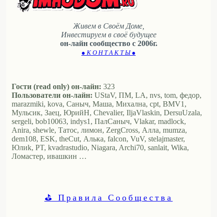
Живем в Своём Доме,
Инвестируем в своё будущее
он-лайн сообщество с 2006г.
● К О Н Т А К Т Ы ●
Гости (read only) он-лайн:
323
Пользователи он-лайн:
UStaV, ПМ, LA, nvs, tom, федор,
marazmiki, kova, Саныч, Маша, Михална, cpt, BMV1,
Мульсик, Заец, ЮрийН, Chevalier, IljaVlaskin, DersuUzala,
sergeli, bob10063, indys1, ПалСаныч, Vlakar, madlock,
Anira, shewle, Татос, лимон, ZergCross, Алла, mumza,
dem108, ESK, theCut, Алька, falcon, VuV, stelajmaster,
Юлиk, PT, kvadrastudio, Niagara, Archi70, sanlait, Wika,
Ломастер, ивашкин …
⛳ Правила Сообщества