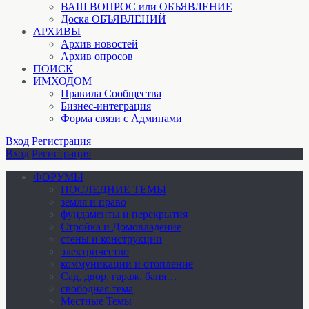
ВАШ ВОПРОС или ОБЪЯВЛЕНИЕ
Доска ОБЪЯВЛЕНИЙ
АРХИВЫ
Архив новостей
Архив опросов
ПОИСК
ИМХОДОМ
Правила Сообщества
Бизнес-интеграция
Форма связи с Админами
Вход
Регистрация
Вход
Регистрация
ФОРУМЫ
ПОСЛЕДНИЕ ТЕМЫ
земля и право
фундаменты и перекрытия
Стройка и Домовладение
стены и конструкции
электричество
коммуникации и отопление
Cад, двор, гараж, баня…
свободная тема
Местные Темы