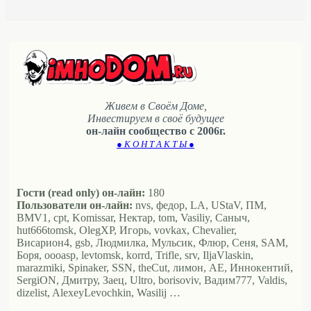
Живем в Своём Доме,
Инвестируем в своё будущее
он-лайн сообщество с 2006г.
● К О Н Т А К Т Ы ●
Гости (read only) он-лайн:
180
Пользователи он-лайн:
nvs, федор, LA, UStaV, ПМ,
BMV1, cpt, Komissar, Нектар, tom, Vasiliy, Саныч,
hut666tomsk, OlegXP, Игорь, vovkax, Chevalier,
Висариoн4, gsb, Людмилка, Мульсик, Флюр, Сеня, SAM,
Боря, oooasp, levtomsk, korrd, Trifle, srv, IljaVlaskin,
marazmiki, Spinaker, SSN, theCut, лимон, АЕ, Иннокентий,
SergiON, Дмитру, Заец, Ultro, borisoviv, Вадим777, Valdis,
dizelist, AlexeyLevochkin, Wasilij …