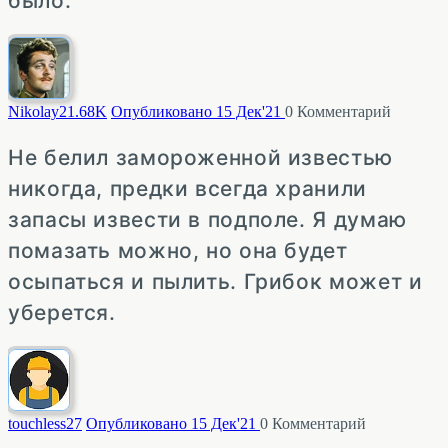
было.
Nikolay2
1.68K
Опубликовано 15 Дек'21
0
Комментарий
Не белил замороженной известью
никогда, предки всегда хранили
запасы извести в подполе. Я думаю
помазать можно, но она будет
осыпаться и пылить. Грибок может и
уберется.
touchless
27
Опубликовано 15 Дек'21
0
Комментарий