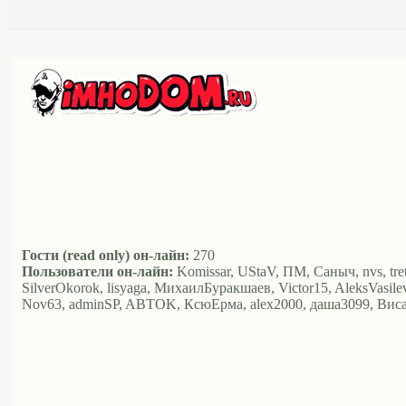
Гости (read only) он-лайн:
270
Пользователи он-лайн:
Komissar, UStaV, ПМ, Саныч, nvs, tret,
SilverOkorok, lisyaga, МихаилБуракшаев, Victor15, AleksVasilev,
Nov63, adminSP, ABTOK, КсюЕрма, alex2000, даша3099, Ви