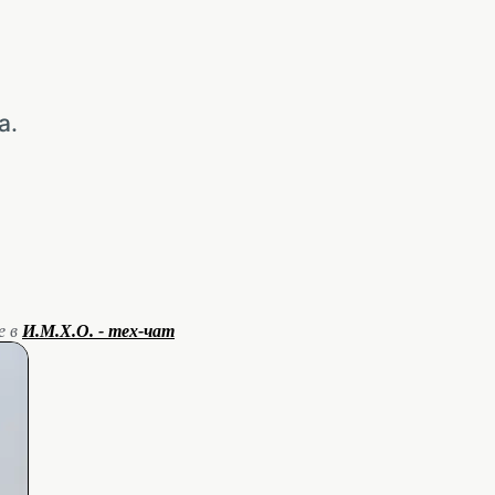
а.
е в
И.М.Х.О. - тех-чат