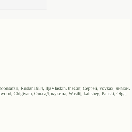
oonsafari, Ruslan1984, IljaVlaskin, theCut, Сергей, vovkax, лимон,
lwood, Chigivara, ОльгаДокукина, Wasilij, kaifsheg, Panski, Olga,