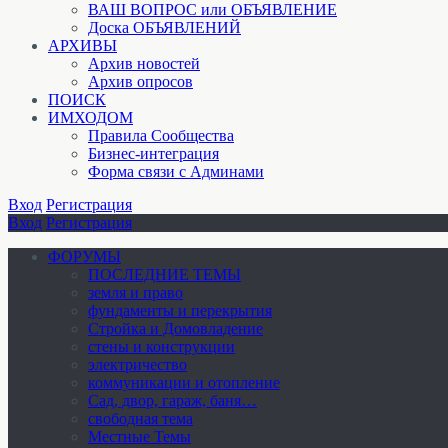
ВАШ ВОПРОС или ОБЪЯВЛЕНИЕ
Доска ОБЪЯВЛЕНИЙ
АРХИВЫ
Архив новостей
Архив опросов
ПОИСК
ИМХОДОМ
Правила Сообщества
Бизнес-интеграция
Форма связи с Админами
Вход
Регистрация
Вход
Регистрация
ФОРУМЫ
ПОСЛЕДНИЕ ТЕМЫ
земля и право
фундаменты и перекрытия
Стройка и Домовладение
стены и конструкции
электричество
коммуникации и отопление
Cад, двор, гараж, баня…
свободная тема
Местные Темы