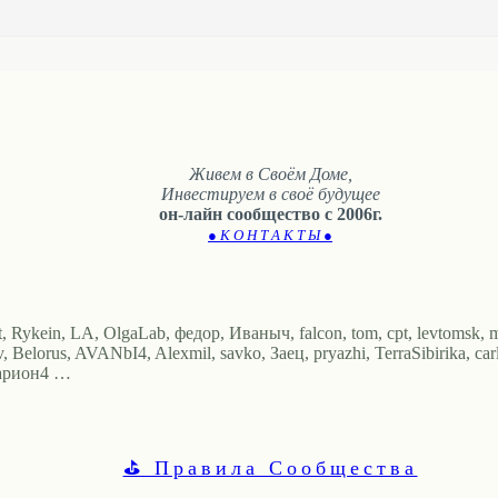
Живем в Своём Доме,
Инвестируем в своё будущее
он-лайн сообщество с 2006г.
● К О Н Т А К Т Ы ●
 Rykein, LA, OlgaLab, федор, Иваныч, falcon, tom, cpt, levtomsk, m
 Belorus, AVANbI4, Alexmil, savko, Заец, pryazhi, TerraSibirika, car
сариoн4 …
⛳ Правила Сообщества