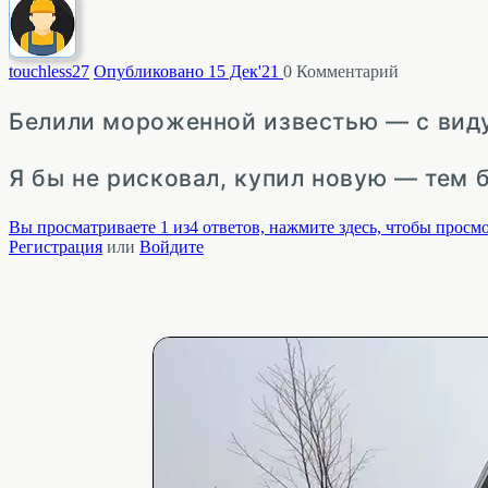
touchless
27
Опубликовано 15 Дек'21
0
Комментарий
Белили мороженной известью — с виду
Я бы не рисковал, купил новую — тем б
Вы просматриваете 1 из4 ответов, нажмите здесь, чтобы просмо
Регистрация
или
Войдите