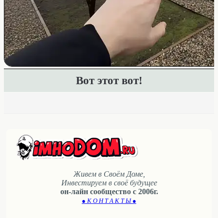
Вот этот вот!
Живем в Своём Доме,
Инвестируем в своё будущее
он-лайн сообщество с 2006г.
● К О Н Т А К Т Ы ●