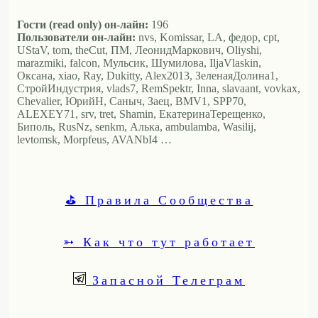
Гости (read only) он-лайн:
196
Пользователи он-лайн:
nvs, Komissar, LA, федор, cpt,
UStaV, tom, theCut, ПМ, ЛеонидМаркович, Oliyshi,
marazmiki, falcon, Мульсик, Шумилова, IljaVlaskin,
Оксана, xiao, Ray, Dukitty, Alex2013, ЗеленаяДолина1,
СтройИндустрия, vlads7, RemSpektr, Inna, slavaant, vovkax,
Chevalier, ЮрийН, Саныч, Заец, BMV1, SPP70,
ALEXEY71, srv, tret, Shamin, ЕкатеринаТерещенко,
Биполь, RusNz, senkm, Алька, ambulamba, Wasilij,
levtomsk, Morpfeus, AVANbI4 …
⛳ Правила Сообщества
➳ Как что тут работает
Запасной Телеграм