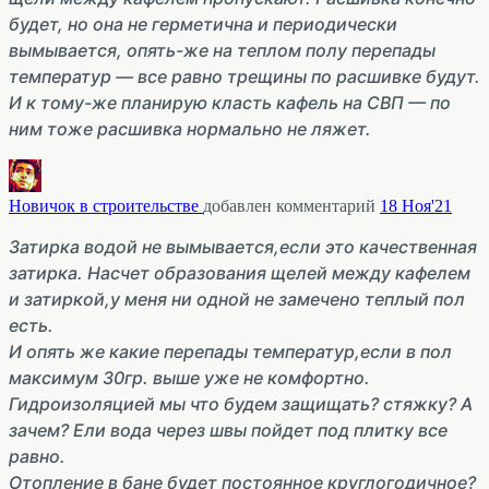
будет, но она не герметична и периодически
вымывается, опять-же на теплом полу перепады
температур — все равно трещины по расшивке будут.
И к тому-же планирую класть кафель на СВП — по
ним тоже расшивка нормально не ляжет.
Новичок в строительстве
добавлен комментарий
18 Ноя'21
Затирка водой не вымывается,если это качественная
затирка. Насчет образования щелей между кафелем
и затиркой,у меня ни одной не замечено теплый пол
есть.
И опять же какие перепады температур,если в пол
максимум 30гр. выше уже не комфортно.
Гидроизоляцией мы что будем защищать? стяжку? А
зачем? Ели вода через швы пойдет под плитку все
равно.
Отопление в бане будет постоянное круглогодичное?