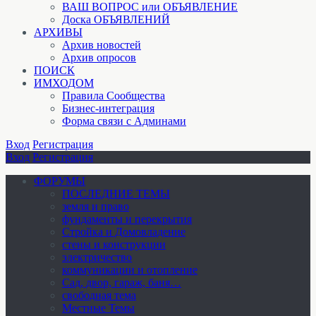
ВАШ ВОПРОС или ОБЪЯВЛЕНИЕ
Доска ОБЪЯВЛЕНИЙ
АРХИВЫ
Архив новостей
Архив опросов
ПОИСК
ИМХОДОМ
Правила Сообщества
Бизнес-интеграция
Форма связи с Админами
Вход
Регистрация
Вход
Регистрация
ФОРУМЫ
ПОСЛЕДНИЕ ТЕМЫ
земля и право
фундаменты и перекрытия
Стройка и Домовладение
стены и конструкции
электричество
коммуникации и отопление
Cад, двор, гараж, баня…
свободная тема
Местные Темы