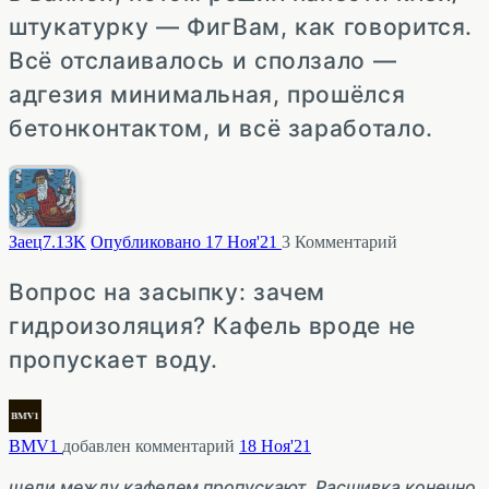
штукатурку — ФигВам, как говорится.
Всё отслаивалось и сползало —
адгезия минимальная, прошёлся
бетонконтактом, и всё заработало.
Заец
7.13K
Опубликовано 17 Ноя'21
3
Комментарий
Вопрос на засыпку: зачем
гидроизоляция? Кафель вроде не
пропускает воду.
BMV1
добавлен комментарий
18 Ноя'21
щели между кафелем пропускают. Расшивка конечно