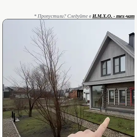
* Пропустили? Следуйте в
И.М.Х.О. - тех-чат