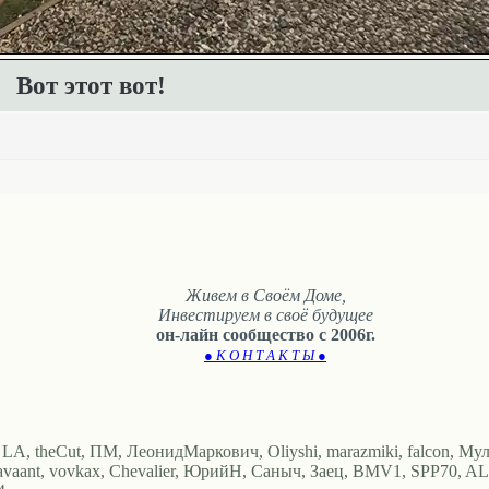
Вот этот вот!
Живем в Своём Доме,
Инвестируем в своё будущее
он-лайн сообщество с 2006г.
● К О Н Т А К Т Ы ●
, LA, theCut, ПМ, ЛеонидМаркович, Oliyshi, marazmiki, falcon, Мул
lavaant, vovkax, Chevalier, ЮрийН, Саныч, Заец, BMV1, SPP70, AL