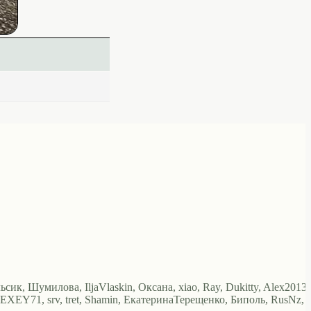
ьсик, Шумилова, IljaVlaskin, Оксана, xiao, Ray, Dukitty, Alex2013,
EXEY71, srv, tret, Shamin, ЕкатеринаТерещенко, Биполь, RusNz,