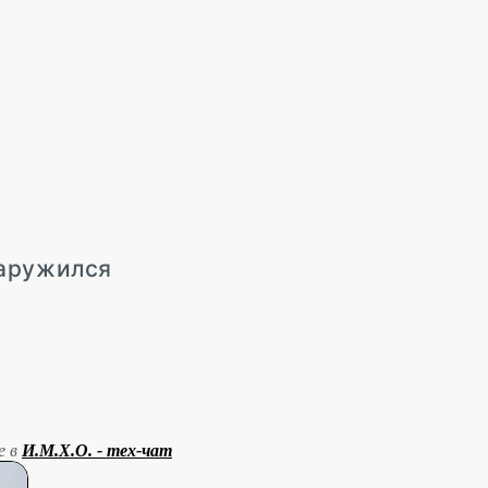
наружился
е в
И.М.Х.О. - тех-чат