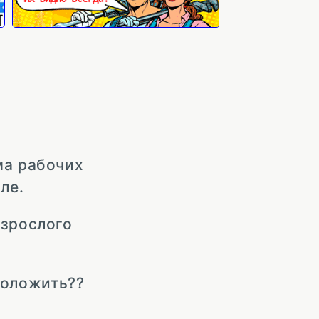
ма рабочих
ле.
взрослого
роложить??