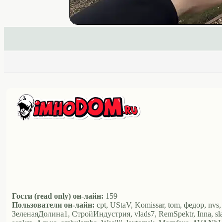
Гости (read only) он-лайн:
159
Пользователи он-лайн:
cpt, UStaV, Komissar, tom, федор, nvs
ЗеленаяДолина1, СтройИндустрия, vlads7, RemSpektr, Inna, s