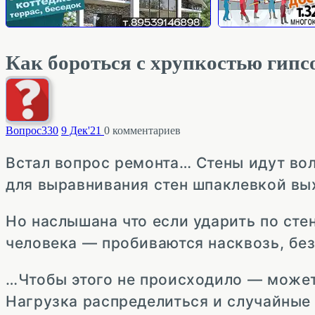
Как бороться с хрупкостью гип
Вопрос
330
9 Дек'21
0
комментариев
Встал вопрос ремонта… Стены идут вол
для выравнивания стен шпаклевкой вы
Но наслышана что если ударить по сте
человека — пробиваются насквозь, без
…Чтобы этого не происходило — може
Нагрузка распределиться и случайные