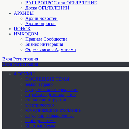
ВАШ ВОПРОС или ОБЪЯВЛЕНИЕ
Доска ОБЪЯВЛЕНИЙ
АРХИВЫ
Архив новостей
Архив опросов
ПОИСК
ИМХОДОМ
Правила Сообщества
Бизнес-интеграция
Форма связи с Админами
Вход
Регистрация
Вход
Регистрация
ФОРУМЫ
ПОСЛЕДНИЕ ТЕМЫ
земля и право
фундаменты и перекрытия
Стройка и Домовладение
стены и конструкции
электричество
коммуникации и отопление
Cад, двор, гараж, баня…
свободная тема
Местные Темы