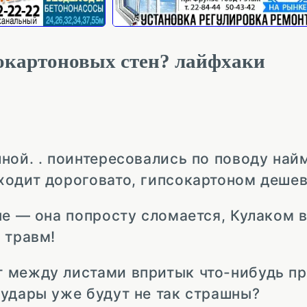
сокартоновых стен? лайфхаки
ной. . поинтересовались по поводу най
ходит дороговато, гипсокартоном дешев
не — она попросту сломается, Кулаком 
 травм!
т между листами впритык что-нибудь п
 удары уже будут не так страшны?