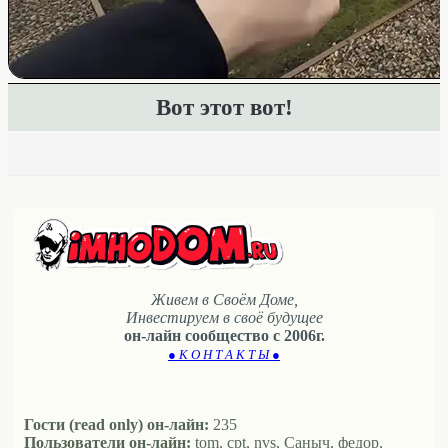
Вот этот вот!
Живем в Своём Доме,
Инвестируем в своё будущее
он-лайн сообщество с 2006г.
● К О Н Т А К Т Ы ●
Гости (read only) он-лайн:
235
Пользователи он-лайн:
tom, cpt, nvs, Саныч, федор,