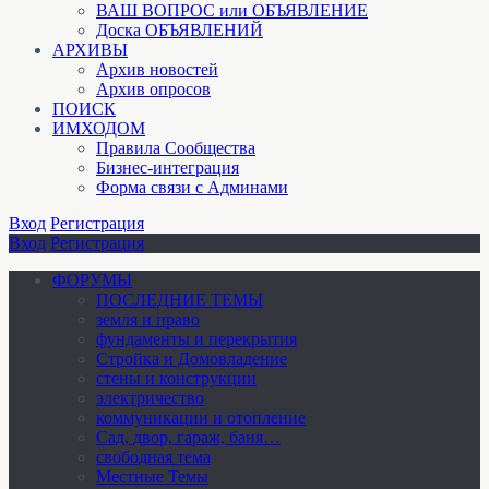
ВАШ ВОПРОС или ОБЪЯВЛЕНИЕ
Доска ОБЪЯВЛЕНИЙ
АРХИВЫ
Архив новостей
Архив опросов
ПОИСК
ИМХОДОМ
Правила Сообщества
Бизнес-интеграция
Форма связи с Админами
Вход
Регистрация
Вход
Регистрация
ФОРУМЫ
ПОСЛЕДНИЕ ТЕМЫ
земля и право
фундаменты и перекрытия
Стройка и Домовладение
стены и конструкции
электричество
коммуникации и отопление
Cад, двор, гараж, баня…
свободная тема
Местные Темы