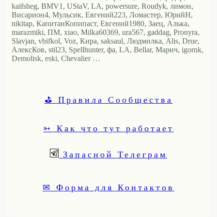
kaifsheg, BMV1, UStaV, LA, powersure, Roudyk, лимон,
Висариoн4, Мульсик, Евгений223, Ломастер, ЮрийН,
nikitap, КапитанКопипаст, Евгений1980, Заец, Алька,
marazmiki, ПМ, xiao, Milka60369, ura567, gaddag, Pronyra,
Slavjan, vbifkol, Voz, Кира, saksaul, Людмилка, Alis, Drue,
АлексКов, stil23, Spellhunter, фа, LA, Bellar, Марич, igornk,
Demolisk, eski, Chevalier …
⛳ Правила Сообщества
➳ Как что тут работает
Запасной Телеграм
✉ Форма для Контактов