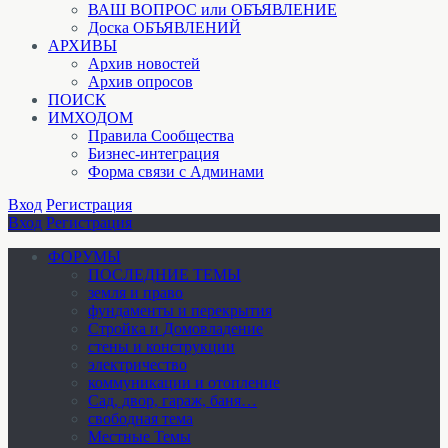
ВАШ ВОПРОС или ОБЪЯВЛЕНИЕ
Доска ОБЪЯВЛЕНИЙ
АРХИВЫ
Архив новостей
Архив опросов
ПОИСК
ИМХОДОМ
Правила Сообщества
Бизнес-интеграция
Форма связи с Админами
Вход
Регистрация
Вход
Регистрация
ФОРУМЫ
ПОСЛЕДНИЕ ТЕМЫ
земля и право
фундаменты и перекрытия
Стройка и Домовладение
стены и конструкции
электричество
коммуникации и отопление
Cад, двор, гараж, баня…
свободная тема
Местные Темы