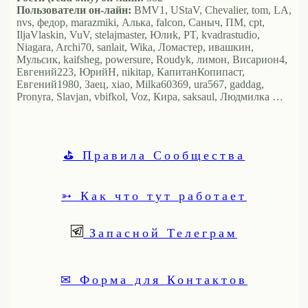
Пользователи он-лайн:
BMV1, UStaV, Chevalier, tom, LA,
nvs, федор, marazmiki, Алька, falcon, Саныч, ПМ, cpt,
IljaVlaskin, VuV, stelajmaster, Юлиk, PT, kvadrastudio,
Niagara, Archi70, sanlait, Wika, Ломастер, ивашкин,
Мульсик, kaifsheg, powersure, Roudyk, лимон, Висариoн4,
Евгений223, ЮрийН, nikitap, КапитанКопипаст,
Евгений1980, Заец, xiao, Milka60369, ura567, gaddag,
Pronyra, Slavjan, vbifkol, Voz, Кира, saksaul, Людмилка …
⛳ Правила Сообщества
➳ Как что тут работает
Запасной Телеграм
✉ Форма для Контактов