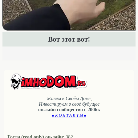
Вот этот вот!
Живем в Своём Доме,
Инвестируем в своё будущее
он-лайн сообщество с 2006г.
● К О Н Т А К Т Ы ●
Гости (read only) он-лайн:
382