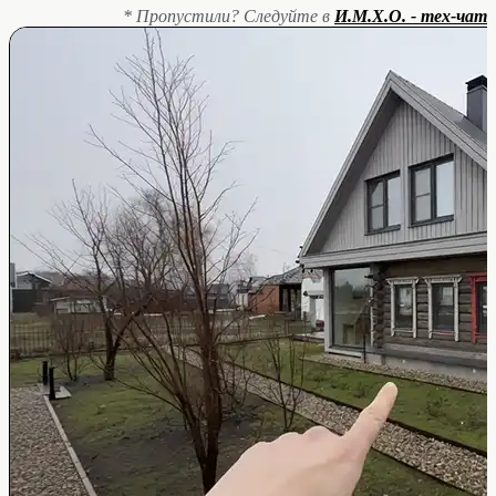
* Пропустили? Следуйте в
И.М.Х.О. - тех-чат