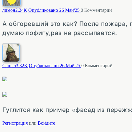
лимон
2.24K
Опубликовано 26 Май'25
0
Комментарий
А обгоревший это как? После пожара, п
думаю пофигу,раз не рассыпается.
Саныч
3.32K
Опубликовано 26 Май'25
0
Комментарий
Гуглится как пример «фасад из пережж
Регистрация
или
Войдите