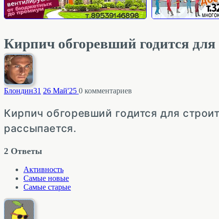
Кирпич обгоревший годится для 
Блондин
31
26 Май'25
0
комментариев
Кирпич обгоревший годится для строит
рассыпается.
2
Ответы
Активность
Самые новые
Самые старые