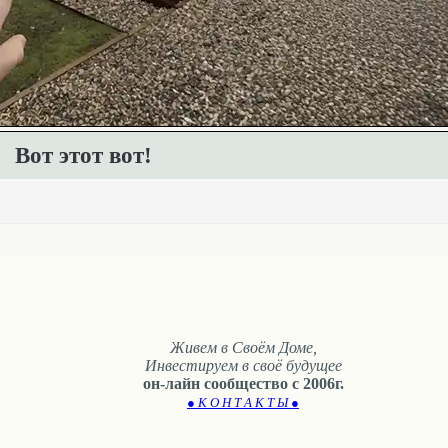
Вот этот вот!
Живем в Своём Доме,
Инвестируем в своё будущее
он-лайн сообщество с 2006г.
● К О Н Т А К Т Ы ●