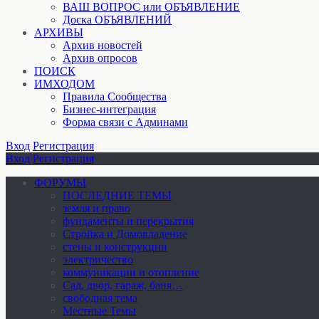
ВАШ ВОПРОС или ОБЪЯВЛЕНИЕ
Доска ОБЪЯВЛЕНИЙ
АРХИВЫ
Архив новостей
Архив опросов
ПОИСК
ИМХОДОМ
Правила Сообщества
Бизнес-интеграция
Форма связи с Админами
Вход
Регистрация
Вход
Регистрация
ФОРУМЫ
ПОСЛЕДНИЕ ТЕМЫ
земля и право
фундаменты и перекрытия
Стройка и Домовладение
стены и конструкции
электричество
коммуникации и отопление
Cад, двор, гараж, баня…
свободная тема
Местные Темы