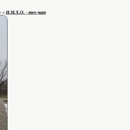
е в
И.М.Х.О. - тех-чат