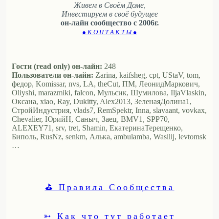
Живем в Своём Доме,
Инвестируем в своё будущее
он-лайн сообщество с 2006г.
● К О Н Т А К Т Ы ●
Гости (read only) он-лайн:
248
Пользователи он-лайн:
Zarina, kaifsheg, cpt, UStaV, tom,
федор, Komissar, nvs, LA, theCut, ПМ, ЛеонидМаркович,
Oliyshi, marazmiki, falcon, Мульсик, Шумилова, IljaVlaskin,
Оксана, xiao, Ray, Dukitty, Alex2013, ЗеленаяДолина1,
СтройИндустрия, vlads7, RemSpektr, Inna, slavaant, vovkax,
Chevalier, ЮрийН, Саныч, Заец, BMV1, SPP70,
ALEXEY71, srv, tret, Shamin, ЕкатеринаТерещенко,
Биполь, RusNz, senkm, Алька, ambulamba, Wasilij, levtomsk
…
⛳ Правила Сообщества
➳ Как что тут работает