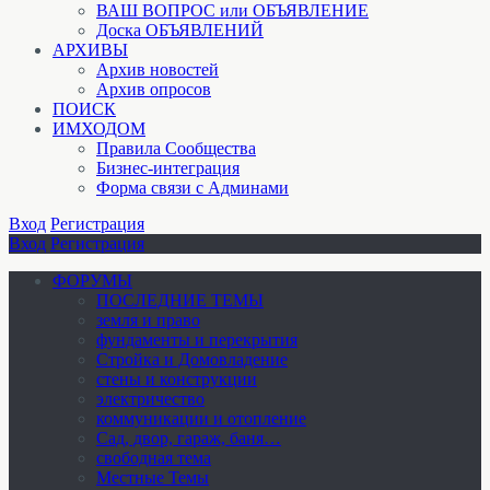
ВАШ ВОПРОС или ОБЪЯВЛЕНИЕ
Доска ОБЪЯВЛЕНИЙ
АРХИВЫ
Архив новостей
Архив опросов
ПОИСК
ИМХОДОМ
Правила Сообщества
Бизнес-интеграция
Форма связи с Админами
Вход
Регистрация
Вход
Регистрация
ФОРУМЫ
ПОСЛЕДНИЕ ТЕМЫ
земля и право
фундаменты и перекрытия
Стройка и Домовладение
стены и конструкции
электричество
коммуникации и отопление
Cад, двор, гараж, баня…
свободная тема
Местные Темы