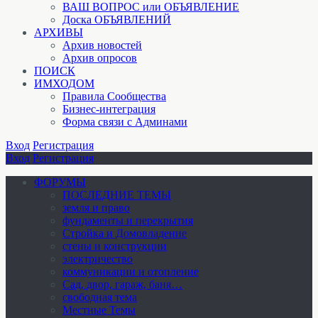
ВАШ ВОПРОС или ОБЪЯВЛЕНИЕ
Доска ОБЪЯВЛЕНИЙ
АРХИВЫ
Архив новостей
Архив опросов
ПОИСК
ИМХОДОМ
Правила Сообщества
Бизнес-интеграция
Форма связи с Админами
Вход
Регистрация
Вход
Регистрация
ФОРУМЫ
ПОСЛЕДНИЕ ТЕМЫ
земля и право
фундаменты и перекрытия
Стройка и Домовладение
стены и конструкции
электричество
коммуникации и отопление
Cад, двор, гараж, баня…
свободная тема
Местные Темы