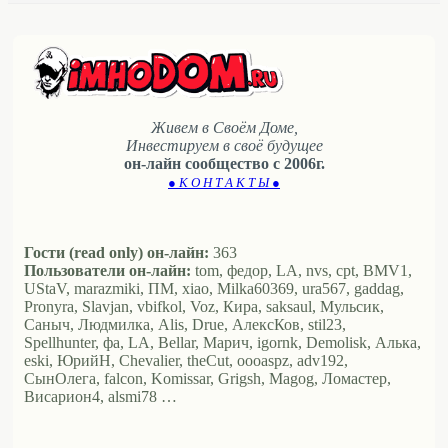
Живем в Своём Доме,
Инвестируем в своё будущее
он-лайн сообщество с 2006г.
● К О Н Т А К Т Ы ●
Гости (read only) он-лайн:
363
Пользователи он-лайн:
tom, федор, LA, nvs, cpt, BMV1,
UStaV, marazmiki, ПМ, xiao, Milka60369, ura567, gaddag,
Pronyra, Slavjan, vbifkol, Voz, Кира, saksaul, Мульсик,
Саныч, Людмилка, Alis, Drue, АлексКов, stil23,
Spellhunter, фа, LA, Bellar, Марич, igornk, Demolisk, Алька,
eski, ЮрийН, Chevalier, theCut, oooaspz, adv192,
СынОлега, falcon, Komissar, Grigsh, Magog, Ломастер,
Висариoн4, alsmi78 …