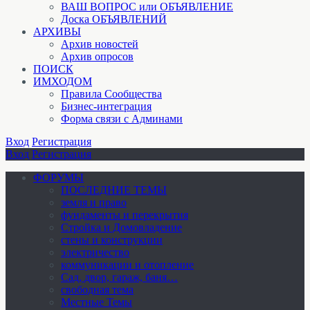
ВАШ ВОПРОС или ОБЪЯВЛЕНИЕ
Доска ОБЪЯВЛЕНИЙ
АРХИВЫ
Архив новостей
Архив опросов
ПОИСК
ИМХОДОМ
Правила Сообщества
Бизнес-интеграция
Форма связи с Админами
Вход
Регистрация
Вход
Регистрация
ФОРУМЫ
ПОСЛЕДНИЕ ТЕМЫ
земля и право
фундаменты и перекрытия
Стройка и Домовладение
стены и конструкции
электричество
коммуникации и отопление
Cад, двор, гараж, баня…
свободная тема
Местные Темы