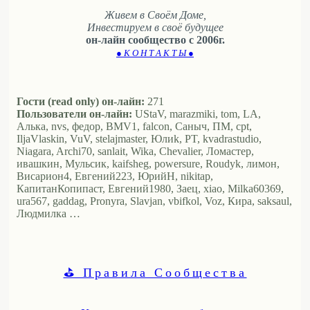
Живем в Своём Доме,
Инвестируем в своё будущее
он-лайн сообщество с 2006г.
● К О Н Т А К Т Ы ●
Гости (read only) он-лайн:
271
Пользователи он-лайн:
UStaV, marazmiki, tom, LA,
Алька, nvs, федор, BMV1, falcon, Саныч, ПМ, cpt,
IljaVlaskin, VuV, stelajmaster, Юлиk, PT, kvadrastudio,
Niagara, Archi70, sanlait, Wika, Chevalier, Ломастер,
ивашкин, Мульсик, kaifsheg, powersure, Roudyk, лимон,
Висариoн4, Евгений223, ЮрийН, nikitap,
КапитанКопипаст, Евгений1980, Заец, xiao, Milka60369,
ura567, gaddag, Pronyra, Slavjan, vbifkol, Voz, Кира, saksaul,
Людмилка …
⛳ Правила Сообщества