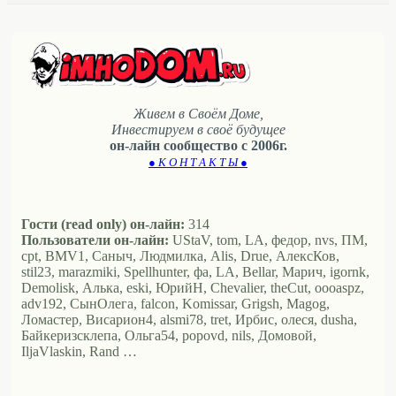
Живем в Своём Доме,
Инвестируем в своё будущее
он-лайн сообщество с 2006г.
● К О Н Т А К Т Ы ●
Гости (read only) он-лайн:
314
Пользователи он-лайн:
UStaV, tom, LA, федор, nvs, ПМ,
cpt, BMV1, Саныч, Людмилка, Alis, Drue, АлексКов,
stil23, marazmiki, Spellhunter, фа, LA, Bellar, Марич, igornk,
Demolisk, Алька, eski, ЮрийН, Chevalier, theCut, oooaspz,
adv192, СынОлега, falcon, Komissar, Grigsh, Magog,
Ломастер, Висариoн4, alsmi78, tret, Ирбис, олеся, dusha,
Байкеризсклепа, Ольга54, popovd, nils, Домовой,
IljaVlaskin, Rand …