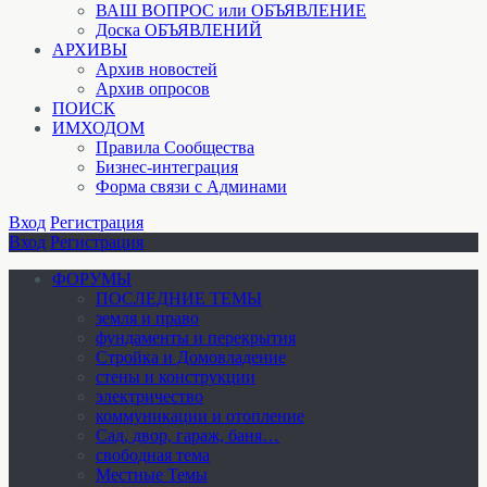
ВАШ ВОПРОС или ОБЪЯВЛЕНИЕ
Доска ОБЪЯВЛЕНИЙ
АРХИВЫ
Архив новостей
Архив опросов
ПОИСК
ИМХОДОМ
Правила Сообщества
Бизнес-интеграция
Форма связи с Админами
Вход
Регистрация
Вход
Регистрация
ФОРУМЫ
ПОСЛЕДНИЕ ТЕМЫ
земля и право
фундаменты и перекрытия
Стройка и Домовладение
стены и конструкции
электричество
коммуникации и отопление
Cад, двор, гараж, баня…
свободная тема
Местные Темы