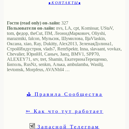
● К О Н Т А К Т Ы ●
Гости (read only) он-лайн:
327
Пользователи он-лайн:
nvs, LA, cpt, Komissar, UStaV,
tom, федор, theCut, ПМ, ЛеонидМаркович, Oliyshi,
marazmiki, falcon, Мульсик, Шумилова, IljaVlaskin,
Оксана, xiao, Ray, Dukitty, Alex2013, ЗеленаяДолина1,
СтройИндустрия, vlads7, RemSpektr, Inna, slavaant, vovkax,
Chevalier, ЮрийН, Саныч, Заец, BMV1, SPP70,
ALEXEY71, srv, tret, Shamin, ЕкатеринаТерещенко,
Биполь, RusNz, senkm, Алька, ambulamba, Wasilij,
levtomsk, Morpfeus, AVANbI4 …
⛳ Правила Сообщества
➳ Как что тут работает
Запасной Телеграм