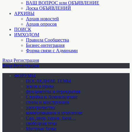
ВАШ ВОПРОС или ОБЪЯВЛЕНИЕ
Доска ОБЪЯВЛЕНИЙ
АРХИВЫ
Архив новостей
Архив опросов
ПОИСК
ИМХОДОМ
Правила Сообщества
Бизнес-интеграция
Форма связи с Админами
Вход
Регистрация
Вход
Регистрация
ФОРУМЫ
ПОСЛЕДНИЕ ТЕМЫ
земля и право
фундаменты и перекрытия
Стройка и Домовладение
стены и конструкции
электричество
коммуникации и отопление
Cад, двор, гараж, баня…
свободная тема
Местные Темы