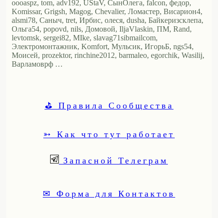
oooaspz, tom, adv192, UStaV, СынОлега, falcon, федор,
Komissar, Grigsh, Magog, Chevalier, Ломастер, Висариoн4,
alsmi78, Саныч, tret, Ирбис, олеся, dusha, Байкеризсклепа,
Ольга54, popovd, nils, Домовой, IljaVlaskin, ПМ, Rand,
levtomsk, sergei82, MIke, slavag71sibmailcom,
Электромонтажник, Komfort, Мульсик, ИгорьБ, ngs54,
Моисей, prozektor, rinchine2012, barmaleo, egorchik, Wasilij,
Варламоврф …
⛳ Правила Сообщества
➳ Как что тут работает
Запасной Телеграм
✉ Форма для Контактов