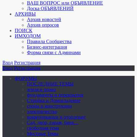
ВАШ ВОПРОС или ОБЪЯВЛЕНИЕ
Доска ОБЪЯВЛЕНИЙ
АРХИВЫ
Архив новостей
Архив опросов
ПОИСК
ИМХОДОМ
Правила Сообщества
Бизнес-интеграция
Форма связи с Админами
Вход
Регистрация
Вход
Регистрация
ФОРУМЫ
ПОСЛЕДНИЕ ТЕМЫ
земля и право
фундаменты и перекрытия
Стройка и Домовладение
стены и конструкции
электричество
коммуникации и отопление
Cад, двор, гараж, баня…
свободная тема
Местные Темы