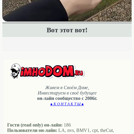
Вот этот вот!
Живем в Своём Доме,
Инвестируем в своё будущее
он-лайн сообщество с 2006г.
● К О Н Т А К Т Ы ●
Гости (read only) он-лайн:
186
Пользователи он-лайн:
LA, nvs, BMV1, cpt, theCut,