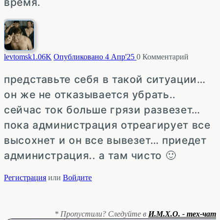
время.
levtomsk
1.06K
Опубликовано 4 Апр'25
0
Комментарий
представьте себя в такой ситуации…
он же не отказывается убрать..
сейчас ток больше грязи развезет…
пока администрация отреагирует все
высохнет и он все вывезет… приедет
администрация.. а там чисто 🙂
Регистрация
или
Войдите
* Пропустили? Следуйте в
И.М.Х.О. - тех-чат