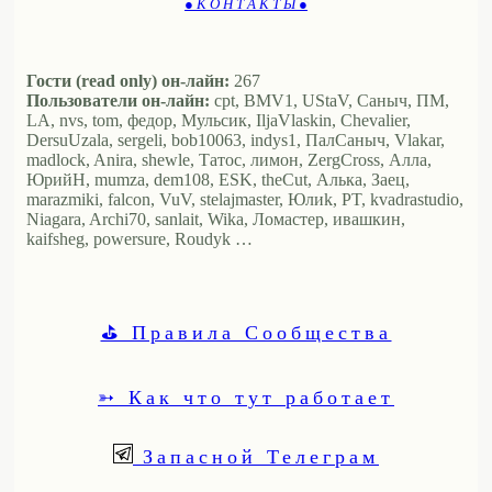
● К О Н Т А К Т Ы ●
Гости (read only) он-лайн:
267
Пользователи он-лайн:
cpt, BMV1, UStaV, Саныч, ПМ,
LA, nvs, tom, федор, Мульсик, IljaVlaskin, Chevalier,
DersuUzala, sergeli, bob10063, indys1, ПалСаныч, Vlakar,
madlock, Anira, shewle, Татос, лимон, ZergCross, Алла,
ЮрийН, mumza, dem108, ESK, theCut, Алька, Заец,
marazmiki, falcon, VuV, stelajmaster, Юлиk, PT, kvadrastudio,
Niagara, Archi70, sanlait, Wika, Ломастер, ивашкин,
kaifsheg, powersure, Roudyk …
⛳ Правила Сообщества
➳ Как что тут работает
Запасной Телеграм