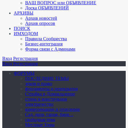
ВАШ ВОПРОС или ОБЪЯВЛЕНИЕ
Доска ОБЪЯВЛЕНИЙ
АРХИВЫ
Архив новостей
Архив опросов
ПОИСК
ИМХОДОМ
Правила Сообщества
Бизнес-интеграция
Форма связи с Админами
Вход
Регистрация
Вход
Регистрация
ФОРУМЫ
ПОСЛЕДНИЕ ТЕМЫ
земля и право
фундаменты и перекрытия
Стройка и Домовладение
стены и конструкции
электричество
коммуникации и отопление
Cад, двор, гараж, баня…
свободная тема
Местные Темы