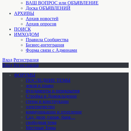
ВАШ ВОПРОС или ОБЪЯВЛЕНИЕ
Доска ОБЪЯВЛЕНИЙ
АРХИВЫ
Архив новостей
Архив опросов
ПОИСК
ИМХОДОМ
Правила Сообщества
Бизнес-интеграция
Форма связи с Админами
Вход
Регистрация
Вход
Регистрация
ФОРУМЫ
ПОСЛЕДНИЕ ТЕМЫ
земля и право
фундаменты и перекрытия
Стройка и Домовладение
стены и конструкции
электричество
коммуникации и отопление
Cад, двор, гараж, баня…
свободная тема
Местные Темы