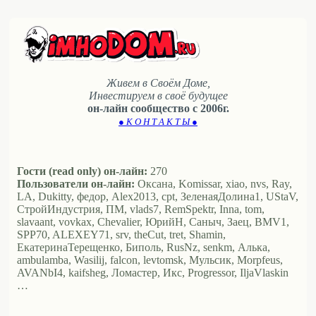
Живем в Своём Доме,
Инвестируем в своё будущее
он-лайн сообщество с 2006г.
● К О Н Т А К Т Ы ●
Гости (read only) он-лайн:
270
Пользователи он-лайн:
Оксана, Komissar, xiao, nvs, Ray,
LA, Dukitty, федор, Alex2013, cpt, ЗеленаяДолина1, UStaV,
СтройИндустрия, ПМ, vlads7, RemSpektr, Inna, tom,
slavaant, vovkax, Chevalier, ЮрийН, Саныч, Заец, BMV1,
SPP70, ALEXEY71, srv, theCut, tret, Shamin,
ЕкатеринаТерещенко, Биполь, RusNz, senkm, Алька,
ambulamba, Wasilij, falcon, levtomsk, Мульсик, Morpfeus,
AVANbI4, kaifsheg, Ломастер, Икс, Progressor, IljaVlaskin
…