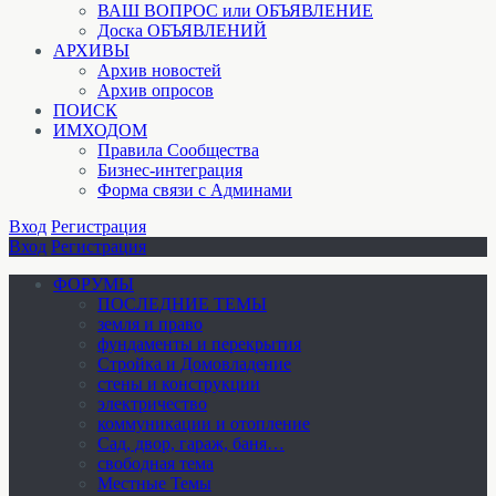
ВАШ ВОПРОС или ОБЪЯВЛЕНИЕ
Доска ОБЪЯВЛЕНИЙ
АРХИВЫ
Архив новостей
Архив опросов
ПОИСК
ИМХОДОМ
Правила Сообщества
Бизнес-интеграция
Форма связи с Админами
Вход
Регистрация
Вход
Регистрация
ФОРУМЫ
ПОСЛЕДНИЕ ТЕМЫ
земля и право
фундаменты и перекрытия
Стройка и Домовладение
стены и конструкции
электричество
коммуникации и отопление
Cад, двор, гараж, баня…
свободная тема
Местные Темы