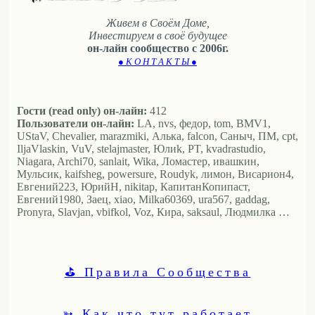
Живем в Своём Доме,
Инвестируем в своё будущее
он-лайн сообщество с 2006г.
● К О Н Т А К Т Ы ●
Гости (read only) он-лайн:
412
Пользователи он-лайн:
LA, nvs, федор, tom, BMV1,
UStaV, Chevalier, marazmiki, Алька, falcon, Саныч, ПМ, cpt,
IljaVlaskin, VuV, stelajmaster, Юлиk, PT, kvadrastudio,
Niagara, Archi70, sanlait, Wika, Ломастер, ивашкин,
Мульсик, kaifsheg, powersure, Roudyk, лимон, Висариoн4,
Евгений223, ЮрийН, nikitap, КапитанКопипаст,
Евгений1980, Заец, xiao, Milka60369, ura567, gaddag,
Pronyra, Slavjan, vbifkol, Voz, Кира, saksaul, Людмилка …
⛳ Правила Сообщества
➳ Как что тут работает