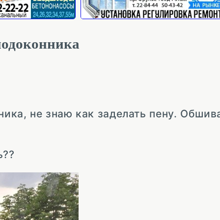
 подоконника
ика, не знаю как заделать пену. Обшива
ь??