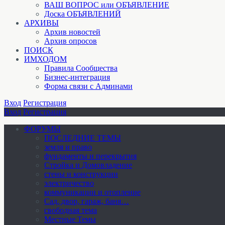
ВАШ ВОПРОС или ОБЪЯВЛЕНИЕ
Доска ОБЪЯВЛЕНИЙ
АРХИВЫ
Архив новостей
Архив опросов
ПОИСК
ИМХОДОМ
Правила Сообщества
Бизнес-интеграция
Форма связи с Админами
Вход
Регистрация
Вход
Регистрация
ФОРУМЫ
ПОСЛЕДНИЕ ТЕМЫ
земля и право
фундаменты и перекрытия
Стройка и Домовладение
стены и конструкции
электричество
коммуникации и отопление
Cад, двор, гараж, баня…
свободная тема
Местные Темы