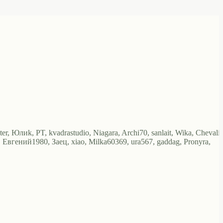
, Юлиk, PT, kvadrastudio, Niagara, Archi70, sanlait, Wika, Chevalie
вгений1980, Заец, xiao, Milka60369, ura567, gaddag, Pronyra,