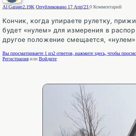
Al Garage
2.19K
Опубликовано 17 Апр'23
0
Комментарий
Кончик, когда упираете рулетку, приж
будет «нулем» для измерения в распор
другое положение смещается, «нулем» 
Вы просматриваете 1 из2 ответов, нажмите здесь, чтобы просмо
Регистрация
или
Войдите