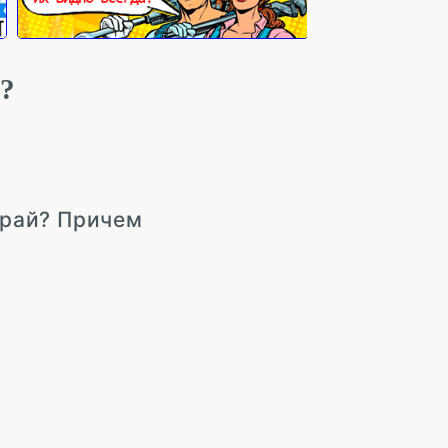
м?
край? Причем