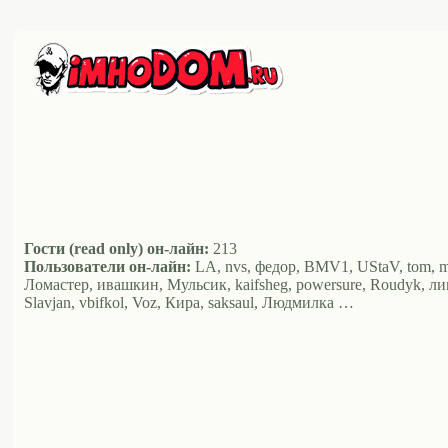
Гости (read only) он-лайн:
213
Пользователи он-лайн:
LA, nvs, федор, BMV1, UStaV, tom, mara
Ломастер, ивашкин, Мульсик, kaifsheg, powersure, Roudyk, ли
Slavjan, vbifkol, Voz, Кира, saksaul, Людмилка …