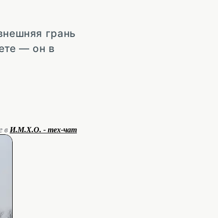
внешняя грань
ете — он в
е в
И.М.Х.О. - тех-чат