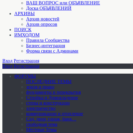
ВАШ ВОПРОС или ОБЪЯВЛЕНИЕ
Доска ОБЪЯВЛЕНИЙ
АРХИВЫ
Архив новостей
Архив опросов
ПОИСК
ИМХОДОМ
Правила Сообщества
Бизнес-интеграция
Форма связи с Админами
Вход
Регистрация
Вход
Регистрация
ФОРУМЫ
ПОСЛЕДНИЕ ТЕМЫ
земля и право
фундаменты и перекрытия
Стройка и Домовладение
стены и конструкции
электричество
коммуникации и отопление
Cад, двор, гараж, баня…
свободная тема
Местные Темы