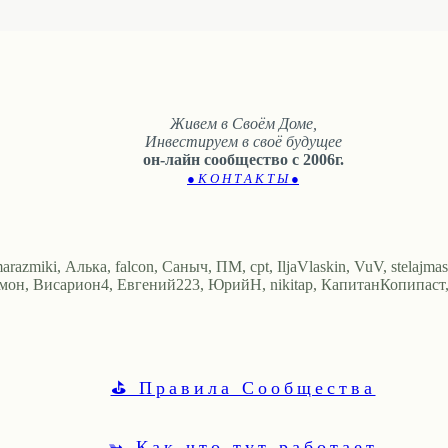
Живем в Своём Доме,
Инвестируем в своё будущее
он-лайн сообщество с 2006г.
● К О Н Т А К Т Ы ●
zmiki, Алька, falcon, Саныч, ПМ, cpt, IljaVlaskin, VuV, stelajmaster
мон, Висариoн4, Евгений223, ЮрийН, nikitap, КапитанКопипаст, Е
⛳ Правила Сообщества
➳ Как что тут работает