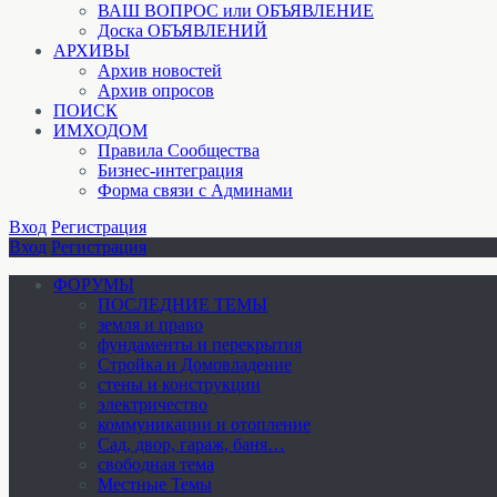
ВАШ ВОПРОС или ОБЪЯВЛЕНИЕ
Доска ОБЪЯВЛЕНИЙ
АРХИВЫ
Архив новостей
Архив опросов
ПОИСК
ИМХОДОМ
Правила Сообщества
Бизнес-интеграция
Форма связи с Админами
Вход
Регистрация
Вход
Регистрация
ФОРУМЫ
ПОСЛЕДНИЕ ТЕМЫ
земля и право
фундаменты и перекрытия
Стройка и Домовладение
стены и конструкции
электричество
коммуникации и отопление
Cад, двор, гараж, баня…
свободная тема
Местные Темы