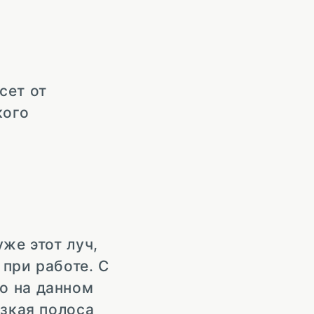
сет от
кого
же этот луч,
при работе. С
о на данном
узкая полоса