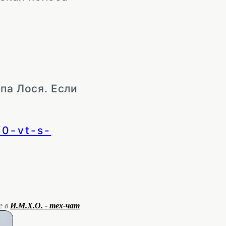
па Лося. Если
00-vt-s-
е в
И.М.Х.О. - тех-чат