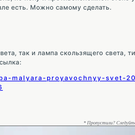
вле есть. Можно самому сделать.
ета, так и лампа скользящего света, ти
сылка:
mpa-malyara-proyavochnyy-svet-2
6
* Пропустили? Следуйт