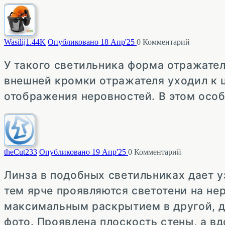
Wasilij
1.44K
Опубликовано 18 Апр'25
0
Комментарий
У такого светильника форма отражател
внешней кромки отражателя уходил к ц
отображения неровностей. В этом особе
theCut
233
Опубликовано 19 Апр'25
0
Комментарий
Линза в подобных светильниках дает уз
тем ярче проявляются светотени на не
максимальным раскрытием в другой, д
фото. Проявлена плоскость стены, а вд