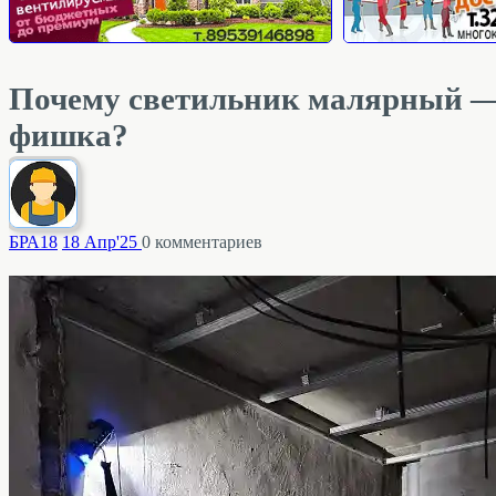
Почему светильник малярный — 
фишка?
БРА
18
18 Апр'25
0
комментариев