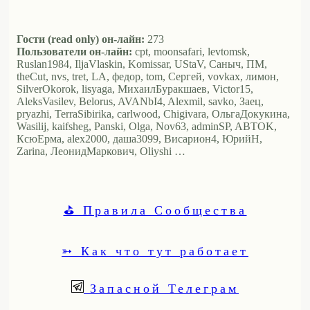
Гости (read only) он-лайн:
273
Пользователи он-лайн:
cpt, moonsafari, levtomsk,
Ruslan1984, IljaVlaskin, Komissar, UStaV, Саныч, ПМ,
theCut, nvs, tret, LA, федор, tom, Сергей, vovkax, лимон,
SilverOkorok, lisyaga, МихаилБуракшаев, Victor15,
AleksVasilev, Belorus, AVANbI4, Alexmil, savko, Заец,
pryazhi, TerraSibirika, carlwood, Chigivara, ОльгаДокукина,
Wasilij, kaifsheg, Panski, Olga, Nov63, adminSP, ABTOK,
КсюЕрма, alex2000, даша3099, Висариoн4, ЮрийН,
Zarina, ЛеонидМаркович, Oliyshi …
⛳ Правила Сообщества
➳ Как что тут работает
Запасной Телеграм