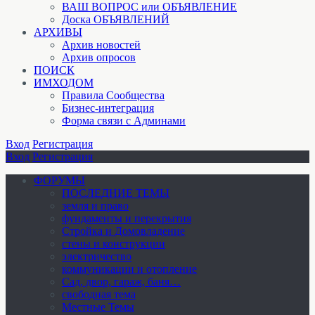
ВАШ ВОПРОС или ОБЪЯВЛЕНИЕ
Доска ОБЪЯВЛЕНИЙ
АРХИВЫ
Архив новостей
Архив опросов
ПОИСК
ИМХОДОМ
Правила Сообщества
Бизнес-интеграция
Форма связи с Админами
Вход
Регистрация
Вход
Регистрация
ФОРУМЫ
ПОСЛЕДНИЕ ТЕМЫ
земля и право
фундаменты и перекрытия
Стройка и Домовладение
стены и конструкции
электричество
коммуникации и отопление
Cад, двор, гараж, баня…
свободная тема
Местные Темы