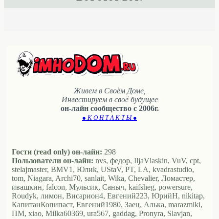
Живем в Своём Доме,
Инвестируем в своё будущее
он-лайн сообщество с 2006г.
● К О Н Т А К Т Ы ●
Гости (read only) он-лайн:
298
Пользователи он-лайн:
nvs, федор, IljaVlaskin, VuV, cpt,
stelajmaster, BMV1, Юлиk, UStaV, PT, LA, kvadrastudio,
tom, Niagara, Archi70, sanlait, Wika, Chevalier, Ломастер,
ивашкин, falcon, Мульсик, Саныч, kaifsheg, powersure,
Roudyk, лимон, Висариoн4, Евгений223, ЮрийН, nikitap,
КапитанКопипаст, Евгений1980, Заец, Алька, marazmiki,
ПМ, xiao, Milka60369, ura567, gaddag, Pronyra, Slavjan,