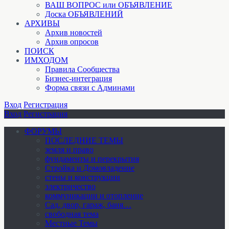
ВАШ ВОПРОС или ОБЪЯВЛЕНИЕ
Доска ОБЪЯВЛЕНИЙ
АРХИВЫ
Архив новостей
Архив опросов
ПОИСК
ИМХОДОМ
Правила Сообщества
Бизнес-интеграция
Форма связи с Админами
Вход
Регистрация
Вход
Регистрация
ФОРУМЫ
ПОСЛЕДНИЕ ТЕМЫ
земля и право
фундаменты и перекрытия
Стройка и Домовладение
стены и конструкции
электричество
коммуникации и отопление
Cад, двор, гараж, баня…
свободная тема
Местные Темы