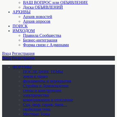
ВАШ ВОПРОС или ОБЪЯВЛЕНИЕ
Доска ОБЪЯВЛЕНИЙ
АРХИВЫ
Архив новостей
Архив опросов
ПОИСК
ИМХОДОМ
Правила Сообщества
Бизнес-интеграция
Форма связи с Админами
Вход
Регистрация
Вход
Регистрация
ФОРУМЫ
ПОСЛЕДНИЕ ТЕМЫ
земля и право
фундаменты и перекрытия
Стройка и Домовладение
стены и конструкции
электричество
коммуникации и отопление
Cад, двор, гараж, баня…
свободная тема
Местные Темы