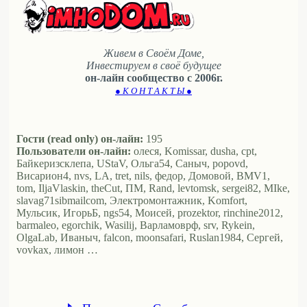
Живем в Своём Доме,
Инвестируем в своё будущее
он-лайн сообщество с 2006г.
● К О Н Т А К Т Ы ●
Гости (read only) он-лайн:
195
Пользователи он-лайн:
олеся, Komissar, dusha, cpt,
Байкеризсклепа, UStaV, Ольга54, Саныч, popovd,
Висариoн4, nvs, LA, tret, nils, федор, Домовой, BMV1,
tom, IljaVlaskin, theCut, ПМ, Rand, levtomsk, sergei82, MIke,
slavag71sibmailcom, Электромонтажник, Komfort,
Мульсик, ИгорьБ, ngs54, Моисей, prozektor, rinchine2012,
barmaleo, egorchik, Wasilij, Варламоврф, srv, Rykein,
OlgaLab, Иваныч, falcon, moonsafari, Ruslan1984, Сергей,
vovkax, лимон …