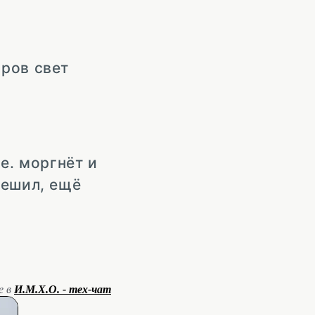
оров свет
е. моргнёт и
Решил, ещё
е в
И.М.Х.О. - тех-чат