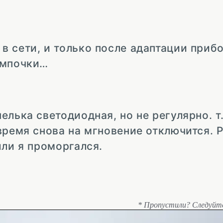
 сети, и только после адаптации приб
ампочки…
лька светодиодная, но не регулярно. т.
время снова на мгновение отключится. 
или я проморгался.
* Пропустили? Следуйт