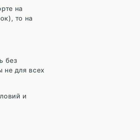
рте на
к), то на
ь без
ы не для всех
ловий и