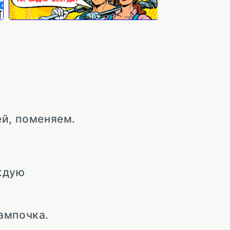
ей, поменяем.
ждую
ампочка.