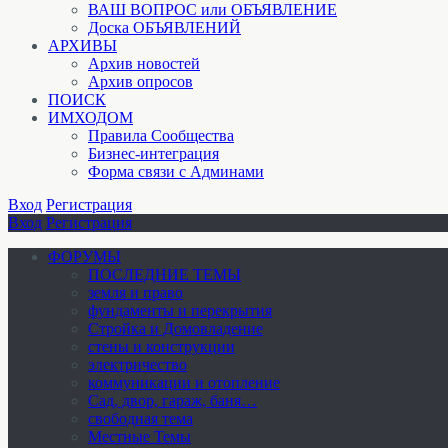
ВАШ ВОПРОС или ОБЪЯВЛЕНИЕ
Доска ОБЪЯВЛЕНИЙ
АРХИВЫ
Архив новостей
Архив опросов
ПОИСК
ИМХОДОМ
Правила Сообщества
Бизнес-интеграция
Форма связи с Админами
Вход
Регистрация
Вход
Регистрация
ФОРУМЫ
ПОСЛЕДНИЕ ТЕМЫ
земля и право
фундаменты и перекрытия
Стройка и Домовладение
стены и конструкции
электричество
коммуникации и отопление
Cад, двор, гараж, баня…
свободная тема
Местные Темы