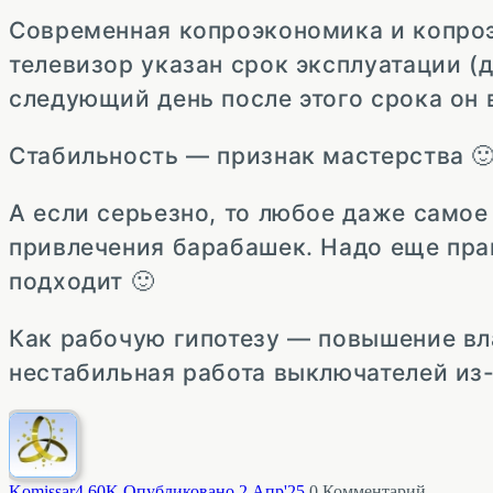
Современная копроэкономика и копроэл
телевизор указан срок эксплуатации (д
следующий день после этого срока он 
Стабильность — признак мастерства 
А если серьезно, то любое даже само
привлечения барабашек. Надо еще правд
подходит 🙂
Как рабочую гипотезу — повышение вл
нестабильная работа выключателей из-
Komissar
4.60K
Опубликовано 2 Апр'25
0
Комментарий