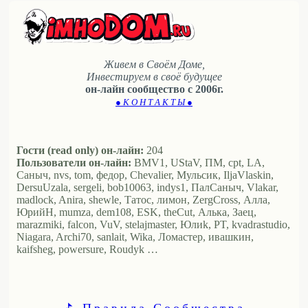
Живем в Своём Доме,
Инвестируем в своё будущее
он-лайн сообщество с 2006г.
● К О Н Т А К Т Ы ●
Гости (read only) он-лайн:
204
Пользователи он-лайн:
BMV1, UStaV, ПМ, cpt, LA,
Саныч, nvs, tom, федор, Chevalier, Мульсик, IljaVlaskin,
DersuUzala, sergeli, bob10063, indys1, ПалСаныч, Vlakar,
madlock, Anira, shewle, Татос, лимон, ZergCross, Алла,
ЮрийН, mumza, dem108, ESK, theCut, Алька, Заец,
marazmiki, falcon, VuV, stelajmaster, Юлиk, PT, kvadrastudio,
Niagara, Archi70, sanlait, Wika, Ломастер, ивашкин,
kaifsheg, powersure, Roudyk …
⛳ Правила Сообщества