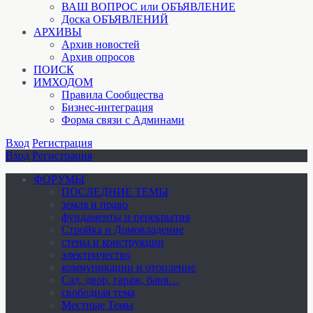
ВАШ ВОПРОС или ОБЪЯВЛЕНИЕ
Доска ОБЪЯВЛЕНИЙ
АРХИВЫ
Архив новостей
Архив опросов
ПОИСК
ИМХОДОМ
Правила Сообщества
Бизнес-интеграция
Форма связи с Админами
Вход
Регистрация
Вход
Регистрация
ФОРУМЫ
ПОСЛЕДНИЕ ТЕМЫ
земля и право
фундаменты и перекрытия
Стройка и Домовладение
стены и конструкции
электричество
коммуникации и отопление
Cад, двор, гараж, баня…
свободная тема
Местные Темы