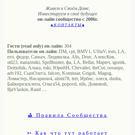
Живем в Своём Доме,
Инвестируем в своё будущее
он-лайн сообщество с 2006г.
● К О Н Т А К Т Ы ●
Гости (read only) он-лайн:
304
Пользователи он-лайн:
ПМ, cpt, BMV1, UStaV, tom, LA,
nvs, федор, Саныч, Людмилка, Alis, Drue, АлексКов,
stil23, marazmiki, Spellhunter, фа, LA, Bellar, Марич, igornk,
Demolisk, Алька, eski, ЮрийН, Chevalier, theCut, oooaspz,
adv192, СынОлега, falcon, Komissar, Grigsh, Magog,
Ломастер, Висариoн4, alsmi78, tret, Ирбис, олеся, dusha,
Байкеризсклепа, Ольга54, popovd, nils, Домовой,
IljaVlaskin, Rand …
⛳ Правила Сообщества
➳ Как что тут работает