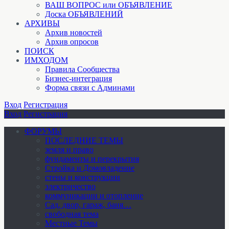
ВАШ ВОПРОС или ОБЪЯВЛЕНИЕ
Доска ОБЪЯВЛЕНИЙ
АРХИВЫ
Архив новостей
Архив опросов
ПОИСК
ИМХОДОМ
Правила Сообщества
Бизнес-интеграция
Форма связи с Админами
Вход
Регистрация
Вход
Регистрация
ФОРУМЫ
ПОСЛЕДНИЕ ТЕМЫ
земля и право
фундаменты и перекрытия
Стройка и Домовладение
стены и конструкции
электричество
коммуникации и отопление
Cад, двор, гараж, баня…
свободная тема
Местные Темы