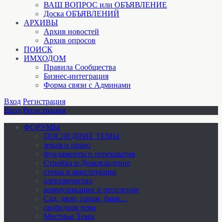
ВАШ ВОПРОС или ОБЪЯВЛЕНИЕ
Доска ОБЪЯВЛЕНИЙ
АРХИВЫ
Архив новостей
Архив опросов
ПОИСК
ИМХОДОМ
Правила Сообщества
Бизнес-интеграция
Форма связи с Админами
Вход
Регистрация
Вход
Регистрация
ФОРУМЫ
ПОСЛЕДНИЕ ТЕМЫ
земля и право
фундаменты и перекрытия
Стройка и Домовладение
стены и конструкции
электричество
коммуникации и отопление
Cад, двор, гараж, баня…
свободная тема
Местные Темы