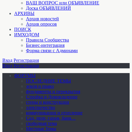
ВАШ ВОПРОС или ОБЪЯВЛЕНИЕ
Доска ОБЪЯВЛЕНИЙ
АРХИВЫ
Архив новостей
Архив опросов
ПОИСК
ИМХОДОМ
Правила Сообщества
Бизнес-интеграция
Форма связи с Админами
Вход
Регистрация
Вход
Регистрация
ФОРУМЫ
ПОСЛЕДНИЕ ТЕМЫ
земля и право
фундаменты и перекрытия
Стройка и Домовладение
стены и конструкции
электричество
коммуникации и отопление
Cад, двор, гараж, баня…
свободная тема
Местные Темы