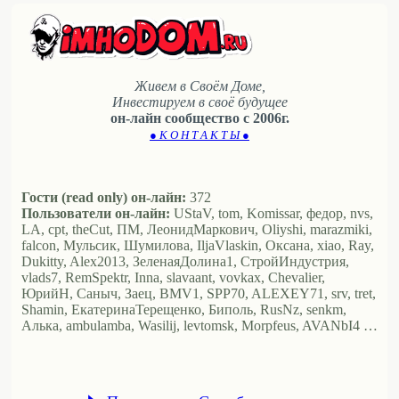
Живем в Своём Доме,
Инвестируем в своё будущее
он-лайн сообщество с 2006г.
● К О Н Т А К Т Ы ●
Гости (read only) он-лайн:
372
Пользователи он-лайн:
UStaV, tom, Komissar, федор, nvs,
LA, cpt, theCut, ПМ, ЛеонидМаркович, Oliyshi, marazmiki,
falcon, Мульсик, Шумилова, IljaVlaskin, Оксана, xiao, Ray,
Dukitty, Alex2013, ЗеленаяДолина1, СтройИндустрия,
vlads7, RemSpektr, Inna, slavaant, vovkax, Chevalier,
ЮрийН, Саныч, Заец, BMV1, SPP70, ALEXEY71, srv, tret,
Shamin, ЕкатеринаТерещенко, Биполь, RusNz, senkm,
Алька, ambulamba, Wasilij, levtomsk, Morpfeus, AVANbI4 …