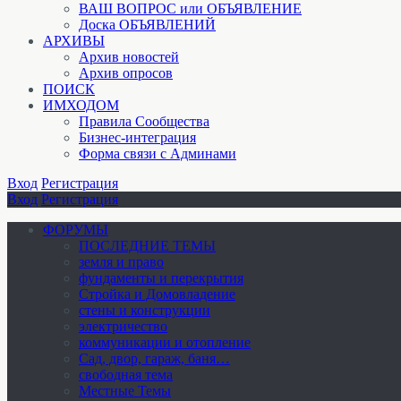
ВАШ ВОПРОС или ОБЪЯВЛЕНИЕ
Доска ОБЪЯВЛЕНИЙ
АРХИВЫ
Архив новостей
Архив опросов
ПОИСК
ИМХОДОМ
Правила Сообщества
Бизнес-интеграция
Форма связи с Админами
Вход
Регистрация
Вход
Регистрация
ФОРУМЫ
ПОСЛЕДНИЕ ТЕМЫ
земля и право
фундаменты и перекрытия
Стройка и Домовладение
стены и конструкции
электричество
коммуникации и отопление
Cад, двор, гараж, баня…
свободная тема
Местные Темы