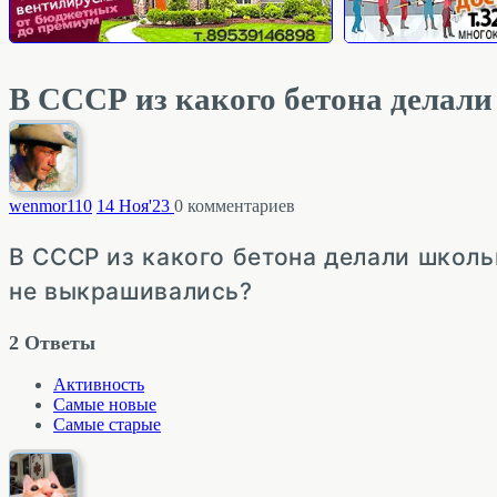
В СССР из какого бетона делал
wenmor
110
14 Ноя'23
0
комментариев
В СССР из какого бетона делали школ
не выкрашивались?
2
Ответы
Активность
Самые новые
Самые старые