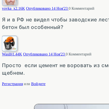
vovka_x
2.16K
Опубликовано 14 Ноя'23
0
Комментарий
Я и в РФ не видел чтобы заводские ле
бетон был особенный?
Wasilij
1.44K
Опубликовано 14 Ноя'23
0
Комментарий
Просто если цемент не воровать из сме
щебнем.
Регистрация
или
Войдите