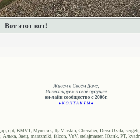
Вот этот вот!
Живем в Своём Доме,
Инвестируем в своё будущее
он-лайн сообщество с 2006г.
● К О Н Т А К Т Ы ●
, cpt, BMV1, Мульсик, IljaVlaskin, Chevalier, DersuUzala, sergeli,
ка, Заец, marazmiki, falcon, VuV, stelajmaster, Юлиk, PT, kvadras