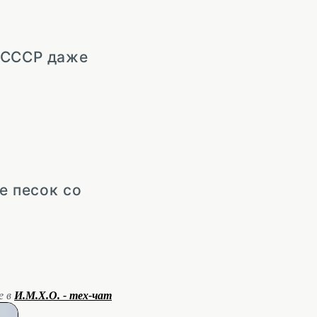
в СССР даже
е песок со
е в
И.М.Х.О. - тех-чат