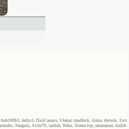
 bob10063, indys1, ПалСаныч, Vlakar, madlock, Anira, shewle, Тато
tudio, Niagara, Archi70, sanlait, Wika, Ломастер, ивашкин, kaifshe